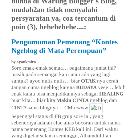
bunda di Warung Blogger's Blog,
mudah2an tidak menyalahi
persyaratan ya, coz tercantum di
poin (3), hehehehehe....:
Pengumuman Pemenang “Kontes
Ngeblog di Mata Perempuan”
by ayankmira
Sore emak-emak semua… bagaimana jumat ini?
masih pada semangat kan? atau ada yang lagi
suntuk? ayoo nulis nulis… biar
OTAK
nya cerah,
Jangan cuma ngeblog karena
BUDAYA
yeee… lebih
enak kalau bisa menjadikannya sebagai
HEALING
buat kita… biar kita
Makin CINTA
ngeblog dan
CINTA sama blognya… CMiiiwww
Sepenggal status di FB grup sore ini, yang
sebenernya adalah clue alias bocoran untuk nama-
nama pemenang Kontes KEB kali ini. Dari waktu
yang digelar selama seminggu, Alhamdulillah