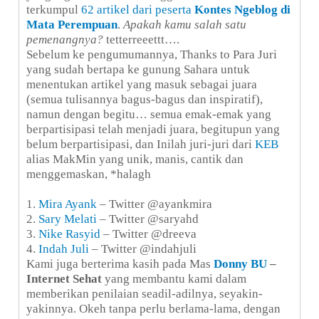
terkumpul
62 artikel dari peserta
Kontes Ngeblog di
Mata Perempuan
.
Apakah kamu salah satu
pemenangnya?
tetterreeettt….
Sebelum ke pengumumannya, Thanks to Para Juri
yang sudah bertapa ke gunung Sahara untuk
menentukan artikel yang masuk sebagai juara
(semua tulisannya bagus-bagus dan inspiratif),
namun dengan begitu… semua emak-emak yang
berpartisipasi telah menjadi juara, begitupun yang
belum berpartisipasi, dan Inilah juri-juri dari
KEB
alias MakMin yang unik, manis, cantik dan
menggemaskan, *halagh
1.
Mira Ayank
– Twitter @ayankmira
2.
Sary Melati
– Twitter @saryahd
3.
Nike Rasyid
– Twitter @dreeva
4.
Indah Juli
– Twitter @indahjuli
Kami juga berterima kasih pada Mas
Donny BU
–
Internet Sehat
yang membantu kami dalam
memberikan penilaian seadil-adilnya, seyakin-
yakinnya. Okeh tanpa perlu berlama-lama, dengan