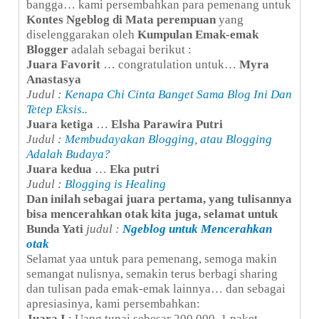
bangga… kami persembahkan para pemenang untuk
Kontes Ngeblog di Mata perempuan
yang
diselenggarakan oleh
Kumpulan Emak-emak
Blogger
adalah sebagai berikut :
Juara Favorit
… congratulation untuk…
Myra
Anastasya
Judul :
Kenapa Chi Cinta Banget Sama Blog Ini Dan
Tetep Eksis..
Juara ketiga
…
Elsha Parawira Putri
Judul :
Membudayakan Blogging, atau Blogging
Adalah Budaya?
Juara kedua
…
Eka putri
Judul :
Blogging is Healing
Dan inilah sebagai
juara pertama
, yang tulisannya
bisa mencerahkan otak kita juga, selamat untuk
Bunda Yati
judul :
Ngeblog untuk Mencerahkan
otak
Selamat yaa untuk para pemenang, semoga makin
semangat nulisnya, semakin terus berbagi sharing
dan tulisan pada emak-emak lainnya… dan sebagai
apresiasinya, kami persembahkan:
Juara I
: Uang tunai sebesar 200.000, 1 paket