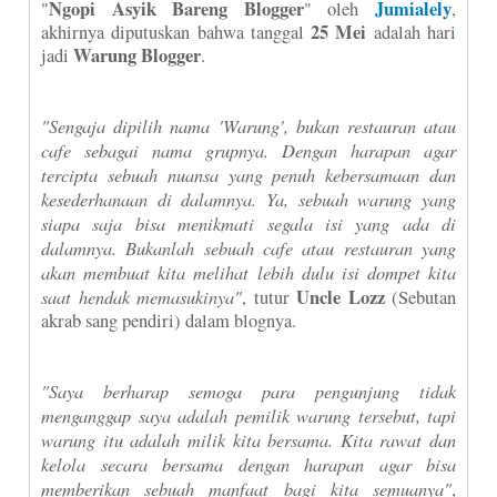
Ngopi Asyik Bareng Blogger
Jumialely
"
" oleh
,
25 Mei
akhirnya diputuskan bahwa tanggal
adalah hari
Warung Blogger
jadi
.
"Sengaja dipilih nama 'Warung', bukan restauran atau
cafe sebagai nama grupnya. Dengan harapan agar
tercipta sebuah nuansa yang penuh kebersamaan dan
kesederhanaan di dalamnya. Ya, sebuah warung yang
siapa saja bisa menikmati segala isi yang ada di
dalamnya. Bukanlah sebuah cafe atau restauran yang
akan membuat kita melihat lebih dulu isi dompet kita
saat hendak memasukinya"
Uncle Lozz
, tutur
(Sebutan
akrab sang pendiri) dalam blognya.
"Saya berharap semoga para pengunjung tidak
menganggap saya adalah pemilik warung tersebut, tapi
warung itu adalah milik kita bersama. Kita rawat dan
kelola secara bersama dengan harapan agar bisa
memberikan sebuah manfaat bagi kita semuanya"
,