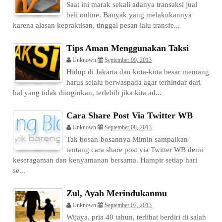
Saat ini marak sekali adanya transaksi jual
beli online. Banyak yang melakukannya
karena alasan kepraktisan, tinggal pesan lalu transfe...
Tips Aman Menggunakan Taksi
Unknown
September 09, 2013
Hidup di Jakarta dan kota-kota besar memang
harus selalu berwaspada agar terhindar dari
hal yang tidak diinginkan, terlebih jika kita ad...
Cara Share Post Via Twitter WB
Unknown
September 08, 2013
Tak bosan-bosannya Mimin sampaikan
tentang cara share post via Twitter WB demi
keseragaman dan kenyamanan bersama. Hampir setiap hari
se...
Zul, Ayah Merindukanmu
Unknown
September 07, 2013
Wijaya, pria 40 tahun, terlihat berdiri di salah