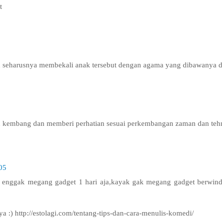
t
h seharusnya membekali anak tersebut dengan agama yang dibawanya dar
 kembang dan memberi perhatian sesuai perkembangan zaman dan tehn
05
 enggak megang gadget 1 hari aja,kayak gak megang gadget berwind
:) http://estolagi.com/tentang-tips-dan-cara-menulis-komedi/