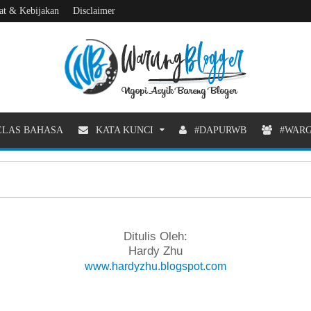
at & Kebijakan
Disclaimer
LAS BAHASA
KATA KUNCI
#DAPURWB
#WAR
Ditulis Oleh:
Hardy Zhu
www.hardyzhu.blogspot.com