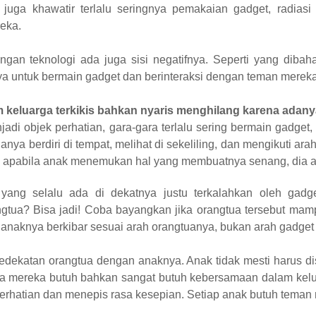
 juga khawatir terlalu seringnya pemakaian gadget, radiasi
eka.
gan teknologi ada juga sisi negatifnya. Seperti yang dibah
a untuk bermain gadget dan berinteraksi dengan teman mereka
 keluarga terkikis bahkan nyaris menghilang karena adany
njadi objek perhatian, gara-gara terlalu sering bermain gadge
 hanya berdiri di tempat, melihat di sekeliling, dan mengikuti
adi, apabila anak menemukan hal yang membuatnya senang, dia a
ang selalu ada di dekatnya justu terkalahkan oleh gadg
tua? Bisa jadi! Coba bayangkan jika orangtua tersebut ma
naknya berkibar sesuai arah orangtuanya, bukan arah gadget
kedekatan orangtua dengan anaknya. Anak tidak mesti harus 
a mereka butuh bahkan sangat butuh kebersamaan dalam kelu
erhatian dan menepis rasa kesepian. Setiap anak butuh teman 