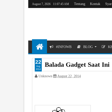
Tentang
Kontak
Syar
August 7, 2026
11:07:45 AM
#INFOWB
BLOG
KE
22
Balada Gadget Saat Ini
Aug
2014
Unknown
August 22, 2014