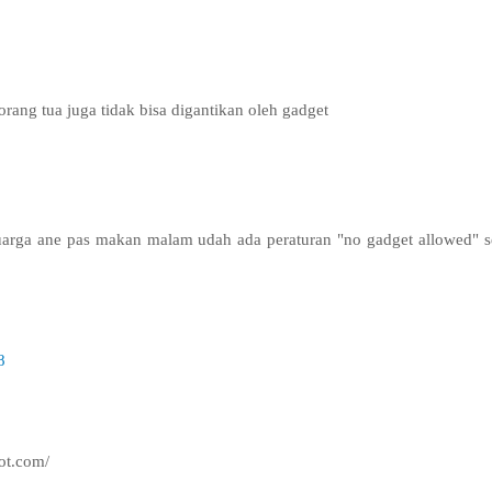
orang tua juga tidak bisa digantikan oleh gadget
eluarga ane pas makan malam udah ada peraturan "no gadget allowed" 
8
ot.com/