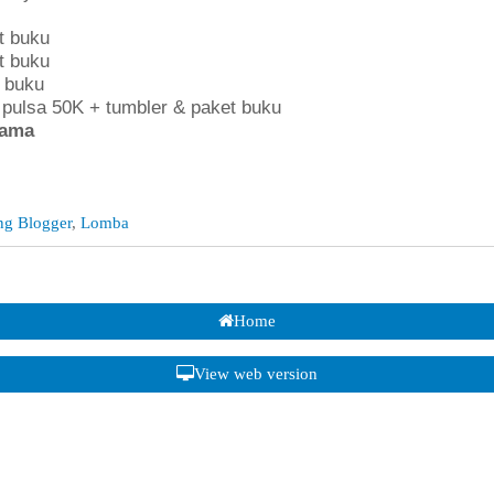
t buku
t buku
 buku
pulsa 50K + tumbler & paket buku
tama
ng Blogger
,
Lomba
Home
View web version