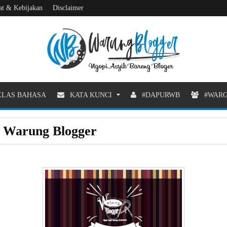
at & Kebijakan
Disclaimer
LAS BAHASA
KATA KUNCI
#DAPURWB
#WAR
n Warung Blogger