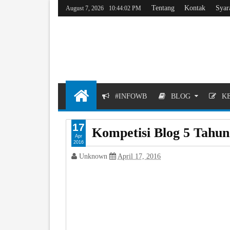
Tentang
Kontak
Syar
August 7, 2026
10:44:03 PM
#INFOWB
BLOG
KE
17
Kompetisi Blog 5 Tahu
Apr
2016
Unknown
April 17, 2016