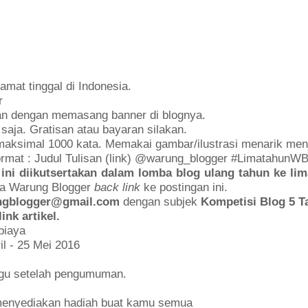
mat tinggal di Indonesia.
r
kan dengan memasang banner di blognya.
 saja. Gratisan atau bayaran silakan.
 maksimal 1000 kata. Memakai gambar/ilustrasi menarik men
format : Judul Tulisan (link) @warung_blogger #LimatahunWB
 ini diikutsertakan dalam lomba blog ulang tahun ke l
ima Warung Blogger
back link
ke postingan ini.
ngblogger@gmail.com
dengan subjek
Kompetisi Blog 5 
ink artikel.
 biaya
il - 25 Mei 2016
ggu setelah pengumuman.
menyediakan hadiah buat kamu semua