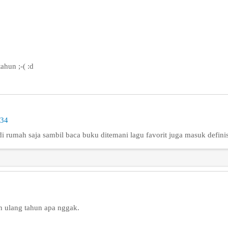
ahun ;-( :d
:34
di rumah saja sambil baca buku ditemani lagu favorit juga masuk definis
in ulang tahun apa nggak.