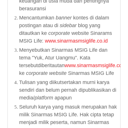
keuangan di usia muda dan pentingnya
berasuransi
Mencantumkan
banner
kontes di dalam
postingan atau di
sidebar
blog yang
ditautkan ke
corporate
website Sinarams
MSIG Life:
www.sinarmasmsiglife.co.id
Menyebutkan Sinarmas MSIG Life dan
tema ”Yuk, Atur Uangmu”
. Kata
tersebutdiberitautan
www.sinarmasmsiglife.co.id
ke
corporate website
Sinarmas MSIG Life
Tulisan yang diikutsertakan murni karya
sendiri dan belum pernah dipublikasikan di
media/
platform
apapun
Seluruh karya yang masuk merupakan hak
milik Sinarmas MSIG Life. Hak cipta tetap
menjadi milik peserta, namun Sinarmas