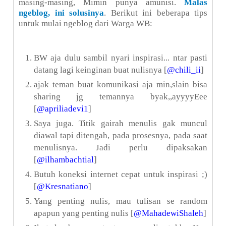
masing-masing, Mimin punya amunisi.
Malas
ngeblog, ini solusinya
. Berikut ini beberapa tips
untuk mulai ngeblog dari Warga WB:
BW aja dulu sambil nyari inspirasi... ntar pasti
datang lagi keinginan buat nulisnya [
@chili_ii
]
ajak teman buat komunikasi aja min,slain bisa
sharing jg temannya byak,,ayyyyEee
[
@apriliadevi1
]
Saya juga. Titik gairah menulis gak muncul
diawal tapi ditengah, pada prosesnya, pada saat
menulisnya. Jadi perlu dipaksakan
[
@ilhambachtial
]
Butuh koneksi internet cepat untuk inspirasi ;)
[
@Kresnatiano
]
Yang penting nulis, mau tulisan se random
apapun yang penting nulis [
@MahadewiShaleh
]