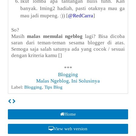
Ikut lomba apa tantangan nulis tuhh. Kan
banyak. Iming2 hadiah, pasti otaknya mau ga
mau jadi mupeng. :)) [
@RedCarra
]
So?
Masih
malas memulai ngeblog
lagi? Bisa dicoba
saran dari teman-teman sesama blogger di atas.
Semoga saja salah satunya ada yang cocok / sesuai
dengan kriteria kamu []
***
Blogging
Malas Ngeblog, Ini Solusinya
Label:
Blogging
,
Tips Blog
Home
View web version