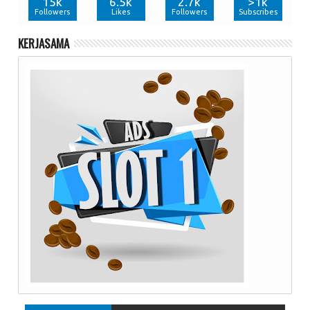
15k
6.5k
2.7k
>1k
Followers
Likes
Followers
Subscribes
KERJASAMA