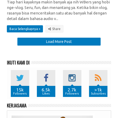
Tiap hari kayaknya makin banyak aja nih WBers yang hobi
nge-vlog. Seru, fun, dan menantang ya. Ketika bikin vlog,
rasanya bisa menceritakan satu atau banyak hal dengan
detail dalam bahasa audio v...
Baca Selengkapnya »
Load More Post
IKUTI KAMI DI
15k
6.5k
2.7k
>1k
Followers
Likes
Followers
Subscribes
KERJASAMA