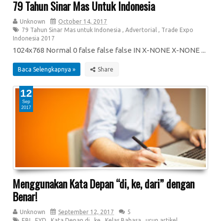
79 Tahun Sinar Mas Untuk Indonesia
Unknown
October 14, 2017
79 Tahun Sinar Mas untuk Indonesia
,
Advertorial
,
Trade Expo
Indonesia 2017
1024x768 Normal 0 false false false IN X-NONE X-NONE ...
Baca Selengkapnya »
12
Sep
2017
Menggunakan Kata Depan “di, ke, dari” dengan
Benar!
Unknown
September 12, 2017
5
EBI
,
EYD
,
Kata Depan di
,
ke
,
Kelas Bahasa
,
urun artikel