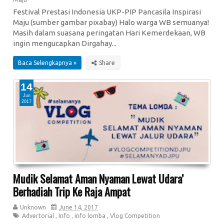
Festival Prestasi Indonesia UKP-PIP Pancasila Inspirasi
Maju (sumber gambar pixabay) Halo warga WB semuanya!
Masih dalam suasana peringatan Hari Kemerdekaan, WB
ingin mengucapkan Dirgahay...
Baca Selengkapnya »
14
Jun
2017
Mudik Selamat Aman Nyaman Lewat Udara’
Berhadiah Trip Ke Raja Ampat
Unknown
June 14, 2017
Advertorial
,
Info
,
info lomba
,
Vlog Competition