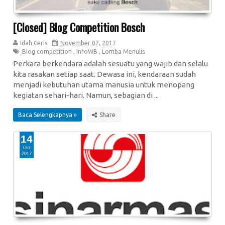
[Closed] Blog Competition Bosch
Idah Ceris
November 07, 2017
Blog competition
,
InfoWB
,
Lomba Menulis
Perkara berkendara adalah sesuatu yang wajib dan selalu
kita rasakan setiap saat. Dewasa ini, kendaraan sudah
menjadi kebutuhan utama manusia untuk menopang
kegiatan sehari-hari. Namun, sebagian di ...
Baca Selengkapnya »
14
Oct
2017