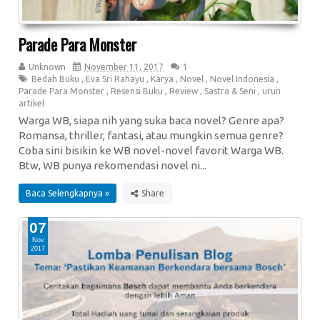
Parade Para Monster
Unknown
November 11, 2017
1
Bedah Buku
,
Eva Sri Rahayu
,
Karya
,
Novel
,
Novel Indonesia
,
Parade Para Monster
,
Resensi Buku
,
Review
,
Sastra & Seni
,
urun
artikel
Warga WB, siapa nih yang suka baca novel? Genre apa?
Romansa, thriller, fantasi, atau mungkin semua genre?
Coba sini bisikin ke WB novel-novel favorit Warga WB.
Btw, WB punya rekomendasi novel ni...
Baca Selengkapnya »
07
Nov
2017