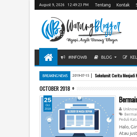
Tentang
Kontak
August 9, 2026
12:49:24 PM
#INFOWB
BLOG
KEL
Sekelumit Cerita Menjadi 
BREAKING NEWS
2019-07-15
OCTOBER 2018
Bermain
25
Oct
Unknow
2018
Bermai
Peduli Kat
Halo, Gi
Atau jus