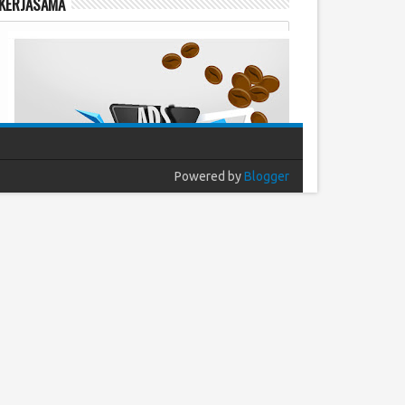
KERJASAMA
Powered by
Blogger
Populer
Arsip
Komentar