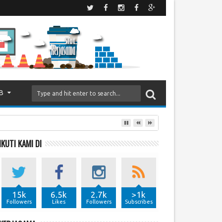
B
IKUTI KAMI DI
15k
6.5k
2.7k
>1k
Followers
Likes
Followers
Subscribes