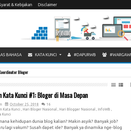
Syarat & Kebijakan
Disclaimer
AS BAHASA
KATA KUNCI
#DAPURWB
#WARGAW
Koordinator Bloger
 Kata Kunci #1: Bloger di Masa Depan
n
October 25, 2018
16
n Kata Kunci
,
Hari Bloger Nasional
,
Hari Blogger Nasional
,
InfoWB
,
a Kunci
mana kehidupan dunia blog kalian? Makin asyik? Banyak job?
tru lagi vakum? Susah dapet ide? Banyak ya dinamika nge-blog