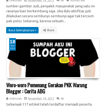
Unknown
November 18, 2013
46
Kontes WB
sumber gambar Judi, penyakit masyarakat yang satu ini
rasanya kian berkembang saja. Jika dulu aktifitas judi
dilakukan secara sembunyi-sembunyi agar tak tercium
pak polisi. Sekarang, karena sebuah...
Baca Selengkapnya »
18
Nov
2013
Woro-woro Pemenang Gerakan PKK Warung
Blogger : Cerita ABG
Unknown
November 18, 2013
46
Sebanyak 117 artikel telah terdaftar menjadi peserta