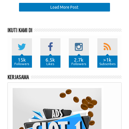
Load More Post
IKUTI KAMI DI
15k
6.5k
2.7k
>1k
Followers
Likes
Followers
Subscribes
KERJASAMA