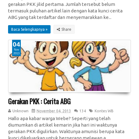
gerakan PKK jilid pertama. Jumlah tersebut belum
termasuk puluhan artikel lain dengan kata kunci cerita
ABG yang tak terdaftar dan menyemarakkan ke...
Baca Selengkapnya »
04
Nov
2013
Gerakan PKK : Cerita ABG
Unknown
November 04, 2013
134
Kontes WB
Hallo apa kabar warga Webe? Seperti yang telah
diumumkan di artikel kemarin jika hari ini waktunya
gerakan PKK digulirkan. Waktunya amunisi berupa kata
kunci dikeluarkan untuk berperang melawan a...