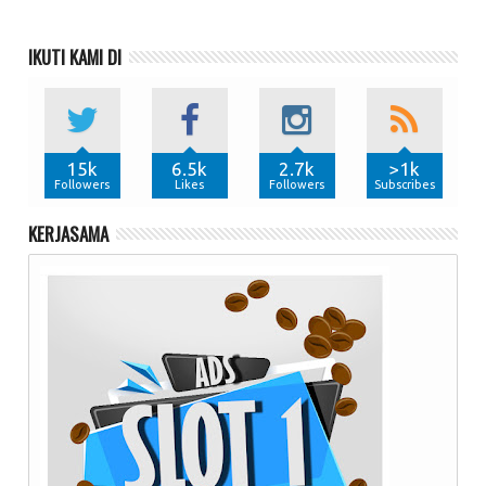
IKUTI KAMI DI
15k
6.5k
2.7k
>1k
Followers
Likes
Followers
Subscribes
KERJASAMA