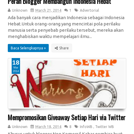
Peran Blogger Membangun Indonesia Hebat
Unknown
March 21, 2014
1
Advertorial
Ada banyak cara menjadikan Indonesia sebagai Indonesia
Hebat.Untuk orang-orang yang mencintai pola perilaku
manusia serta penyebab perilaku tersebut, mereka akan
menghabiskan waktu mempelajari ilmu...
Baca Selengkapnya »
18
Mar
2014
Mempromosikan Giveaway Setiap Hari via Twitter
Unknown
March 18, 2014
8
InfoWB
,
Twitter WB
Khusus untuk blogger Non Komersil Kabar gembira buat