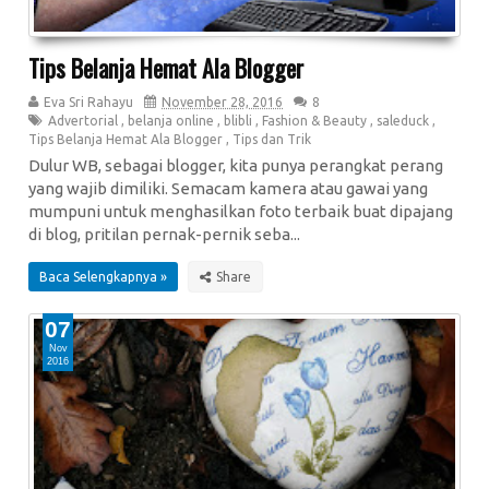
Tips Belanja Hemat Ala Blogger
Eva Sri Rahayu
November 28, 2016
8
Advertorial
,
belanja online
,
blibli
,
Fashion & Beauty
,
saleduck
,
Tips Belanja Hemat Ala Blogger
,
Tips dan Trik
Dulur WB, sebagai blogger, kita punya perangkat perang
yang wajib dimiliki. Semacam kamera atau gawai yang
mumpuni untuk menghasilkan foto terbaik buat dipajang
di blog, pritilan pernak-pernik seba...
Baca Selengkapnya »
07
Nov
2016