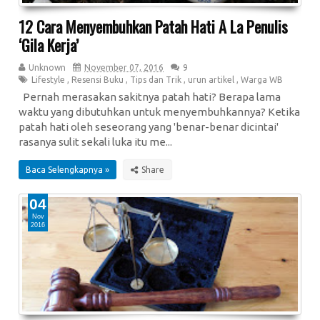
12 Cara Menyembuhkan Patah Hati A La Penulis
‘Gila Kerja’
Unknown
November 07, 2016
9
Lifestyle
,
Resensi Buku
,
Tips dan Trik
,
urun artikel
,
Warga WB
Pernah merasakan sakitnya patah hati? Berapa lama
waktu yang dibutuhkan untuk menyembuhkannya? Ketika
patah hati oleh seseorang yang 'benar-benar dicintai'
rasanya sulit sekali luka itu me...
Baca Selengkapnya »
04
Nov
2016