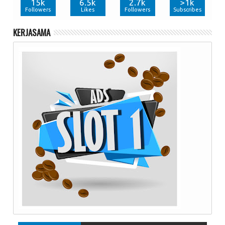
15k
6.5k
2.7k
>1k
Followers
Likes
Followers
Subscribes
KERJASAMA