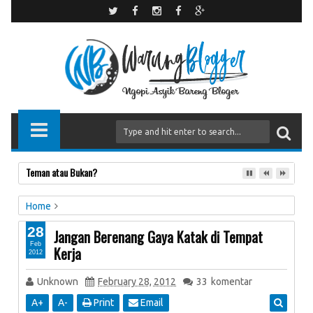
Teman atau Bukan?
Home
Motivasi
Jangan Berenang Gaya Katak di Tempat Kerja
28
Jangan Berenang Gaya Katak di Tempat
Feb
Kerja
2012
Unknown
February 28, 2012
33
komentar
A
+
A
-
Print
Email