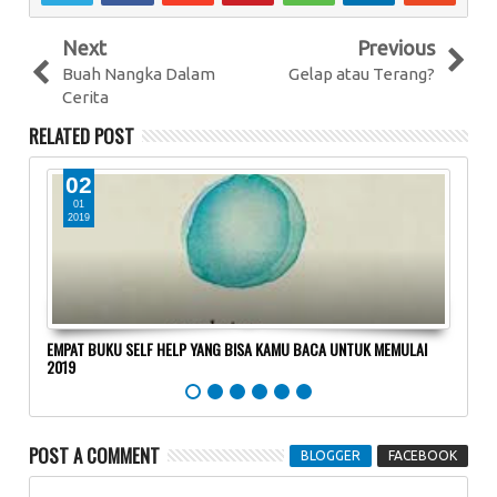
Next
Previous
Buah Nangka Dalam
Gelap atau Terang?
Cerita
RELATED POST
02
0
01
0
2019
20
EMPAT BUKU SELF HELP YANG BISA KAMU BACA UNTUK MEMULAI
Bangk
2019
POST A COMMENT
BLOGGER
FACEBOOK