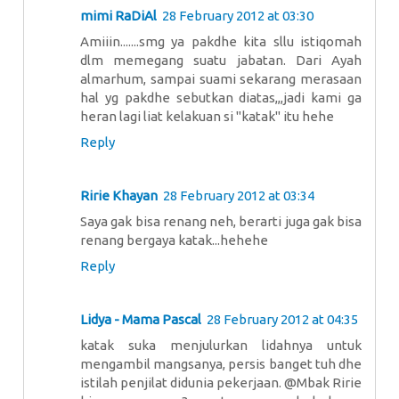
mimi RaDiAl
28 February 2012 at 03:30
Amiiin.......smg ya pakdhe kita sllu istiqomah
dlm memegang suatu jabatan. Dari Ayah
almarhum, sampai suami sekarang merasaan
hal yg pakdhe sebutkan diatas,,,jadi kami ga
heran lagi liat kelakuan si "katak" itu hehe
Reply
Ririe Khayan
28 February 2012 at 03:34
Saya gak bisa renang neh, berarti juga gak bisa
renang bergaya katak...hehehe
Reply
Lidya - Mama Pascal
28 February 2012 at 04:35
katak suka menjulurkan lidahnya untuk
mengambil mangsanya, persis banget tuh dhe
istilah penjilat didunia pekerjaan. @Mbak Ririe