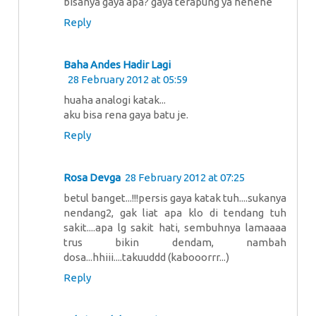
bisanya gaya apa? gaya terapung ya hehehe
Reply
Baha Andes Hadir Lagi
28 February 2012 at 05:59
huaha analogi katak...
aku bisa rena gaya batu je.
Reply
Rosa Devga
28 February 2012 at 07:25
betul banget...!!!persis gaya katak tuh....sukanya
nendang2, gak liat apa klo di tendang tuh
sakit....apa lg sakit hati, sembuhnya lamaaaa
trus bikin dendam, nambah
dosa...hhiii....takuuddd (kabooorrr...)
Reply