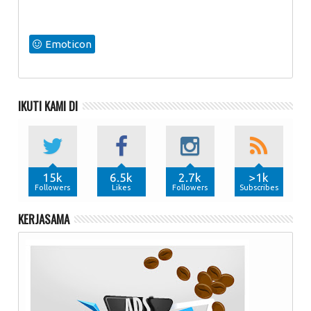
Emoticon
IKUTI KAMI DI
15k
6.5k
2.7k
>1k
Followers
Likes
Followers
Subscribes
KERJASAMA