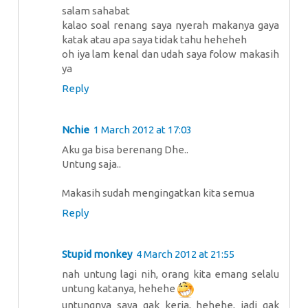
salam sahabat
kalao soal renang saya nyerah makanya gaya
katak atau apa saya tidak tahu heheheh
oh iya lam kenal dan udah saya folow makasih
ya
Reply
Nchie
1 March 2012 at 17:03
Aku ga bisa berenang Dhe..
Untung saja..
Makasih sudah mengingatkan kita semua
Reply
Stupid monkey
4 March 2012 at 21:55
nah untung lagi nih, orang kita emang selalu
untung katanya, hehehe
untungnya saya gak kerja, hehehe, jadi gak