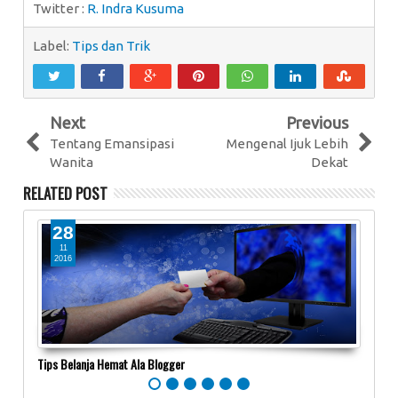
Twitter :
R. Indra Kusuma
Label:
Tips dan Trik
Next
Previous
Tentang Emansipasi
Mengenal Ijuk Lebih
Wanita
Dekat
RELATED POST
28
0
11
1
2016
20
Tips Belanja Hemat Ala Blogger
12 Ca