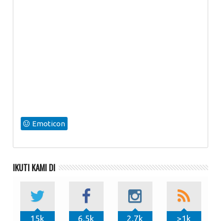
Emoticon
IKUTI KAMI DI
15k
6.5k
2.7k
>1k