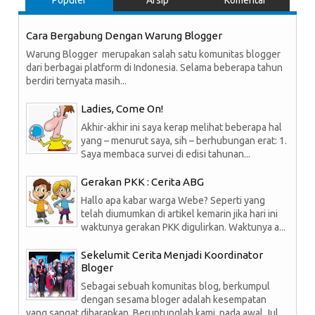
Populer
Arsip
Komentar
Cara Bergabung Dengan Warung Blogger
Warung Blogger merupakan salah satu komunitas blogger
dari berbagai platform di Indonesia. Selama beberapa tahun
berdiri ternyata masih...
Ladies, Come On!
Akhir-akhir ini saya kerap melihat beberapa hal
yang – menurut saya, sih – berhubungan erat: 1.
Saya membaca survei di edisi tahunan...
Gerakan PKK : Cerita ABG
Hallo apa kabar warga Webe? Seperti yang
telah diumumkan di artikel kemarin jika hari ini
waktunya gerakan PKK digulirkan. Waktunya a...
Sekelumit Cerita Menjadi Koordinator
Bloger
Sebagai sebuah komunitas blog, berkumpul
dengan sesama bloger adalah kesempatan
yang sangat diharapkan. Beruntunglah kami, pada awal Jul...