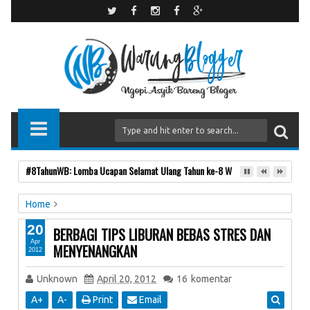
#8TahunWB: Lomba Ucapan Selamat Ulang Tahun ke-8 Warung Blogger
Home
Tips dan Trik
20
BERBAGI TIPS LIBURAN BEBAS STRES DAN
BERBAGI TIPS LIBURAN BEBAS STRES DAN
Apr
MENYENANGKAN
2012
MENYENANGKAN
Unknown
April 20, 2012
16
komentar
A
+
A
-
Print
Email