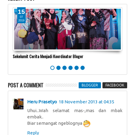
15
1
07
0
2019
20
Sekelumit Cerita Menjadi Koordinator Bloger
Main 
POST A COMMENT
BLOGGER
FACEBOOK
Heru Prasetyo
18 November 2013 at 04:35
Uhui...Wah selamat mas-,mas dan mbak
embak..
Biar semangat ngeblognya
Reply