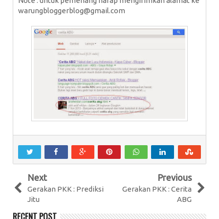
Note : untuk pemenang harap mengirimkan alamat ke
warungbloggerblog@gmail.com
Next
Previous
Gerakan PKK : Prediksi
Gerakan PKK : Cerita
Jitu
ABG
RECENT POST