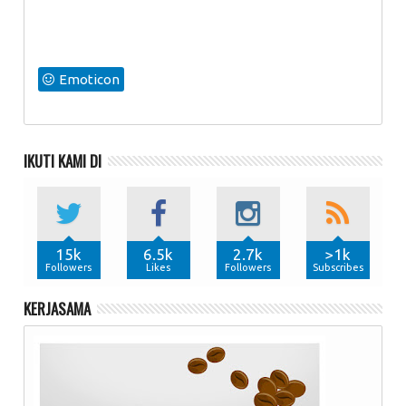
Emoticon
IKUTI KAMI DI
15k
6.5k
2.7k
>1k
Followers
Likes
Followers
Subscribes
KERJASAMA