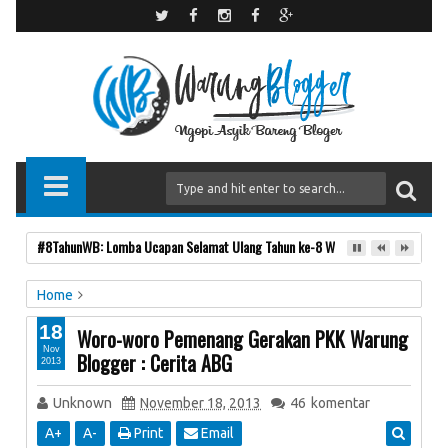
Teman atau Bukan?
Home
Unlabelled
18
Woro-woro Pemenang Gerakan PKK Warung
Woro-woro Pemenang Gerakan PKK Warung Blogger : Cerita
Nov
Blogger : Cerita ABG
2013
ABG
Unknown
November 18, 2013
46
komentar
A
+
A
-
Print
Email