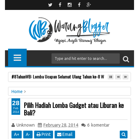
#8TahunWB: Lomba Ucapan Selamat Ulang Tahun ke-8 Warung Blogger
Home
Catatan Ringan
28
Pilih Hadiah Lomba Gadget atau Liburan ke
Pilih Hadiah Lomba Gadget atau Liburan ke Bali?
Feb
Bali?
2014
Unknown
February 28, 2014
6
komentar
A
+
A
-
Print
Email