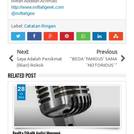
Miftah Abdillah Achmad.
http://www.miftahgeek.com
@miftahgee
Label:
Catatan Ringan
Next
Previous
Saya Adalah Penikmat
“BEDA ‘FAMOUS’ SAMA
(Iklan) Rokok
‘NOTORIOUS’ “
RELATED POST
28
0
03
0
2014
20
Realita Dibalik Audisi Menyanyi
Saya 