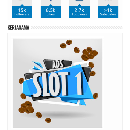
15k
6.5k
2.7k
>1k
Followers
Likes
Followers
Subscribes
KERJASAMA