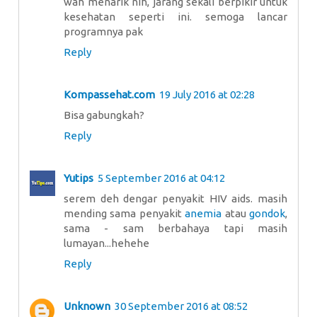
wah menarik nih, jarang sekali berpikir untuk
kesehatan seperti ini. semoga lancar
programnya pak
Reply
Kompassehat.com
19 July 2016 at 02:28
Bisa gabungkah?
Reply
Yutips
5 September 2016 at 04:12
serem deh dengar penyakit HIV aids. masih
mending sama penyakit
anemia
atau
gondok
,
sama - sam berbahaya tapi masih
lumayan...hehehe
Reply
Unknown
30 September 2016 at 08:52