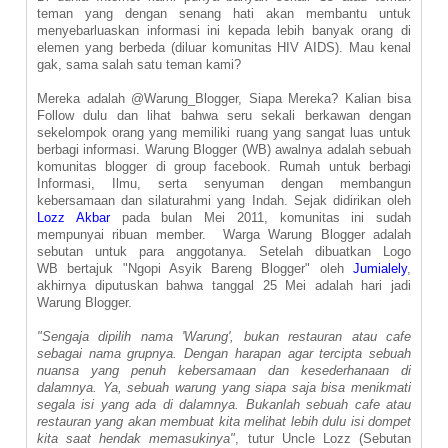
teman yang dengan senang hati akan membantu untuk
menyebarluaskan informasi ini kepada lebih banyak orang di
elemen yang berbeda (diluar komunitas HIV AIDS). Mau kenal
gak, sama salah satu teman kami?
Mereka adalah @Warung_Blogger, Siapa Mereka? Kalian bisa
Follow dulu dan lihat bahwa seru sekali berkawan dengan
sekelompok orang yang memiliki ruang yang sangat luas untuk
berbagi informasi. Warung Blogger (WB) awalnya adalah sebuah
komunitas blogger di group facebook. Rumah untuk berbagi
Informasi, Ilmu, serta senyuman dengan membangun
kebersamaan dan silaturahmi yang Indah. Sejak didirikan oleh
Lozz Akbar
pada bulan Mei 2011, komunitas ini sudah
mempunyai ribuan member. Warga Warung Blogger adalah
sebutan untuk para anggotanya. Setelah dibuatkan Logo
WB bertajuk "Ngopi Asyik Bareng Blogger" oleh
Jumialely
,
akhirnya diputuskan bahwa tanggal 25 Mei adalah hari jadi
Warung Blogger.
"Sengaja dipilih nama 'Warung', bukan restauran atau cafe
sebagai nama grupnya. Dengan harapan agar tercipta sebuah
nuansa yang penuh kebersamaan dan kesederhanaan di
dalamnya. Ya, sebuah warung yang siapa saja bisa menikmati
segala isi yang ada di dalamnya. Bukanlah sebuah cafe atau
restauran yang akan membuat kita melihat lebih dulu isi dompet
kita saat hendak memasukinya"
, tutur Uncle Lozz (Sebutan