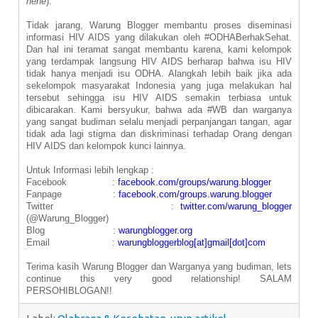
hehe
).
Tidak jarang, Warung Blogger membantu proses diseminasi
informasi HIV AIDS yang dilakukan oleh #ODHABerhakSehat.
Dan hal ini teramat sangat membantu karena, kami kelompok
yang terdampak langsung HIV AIDS berharap bahwa isu HIV
tidak hanya menjadi isu ODHA. Alangkah lebih baik jika ada
sekelompok masyarakat Indonesia yang juga melakukan hal
tersebut sehingga isu HIV AIDS semakin terbiasa untuk
dibicarakan. Kami bersyukur, bahwa ada #WB dan warganya
yang sangat budiman selalu menjadi perpanjangan tangan, agar
tidak ada lagi stigma dan diskriminasi terhadap Orang dengan
HIV AIDS dan kelompok kunci lainnya.
Untuk Informasi lebih lengkap :
Facebook :
facebook.com/groups/warung.blogger
Fanpage :
facebook.com/groups.warung.blogger
Twitter :
twitter.com/warung_blogger
(
@Warung_Blogger)
Blog :
warungblogger.org
Email :
warungbloggerblog[at]gmail[dot]com
Terima kasih Warung Blogger dan Warganya yang budiman, lets
continue this very good relationship! SALAM
PERSOHIBLOGAN!!