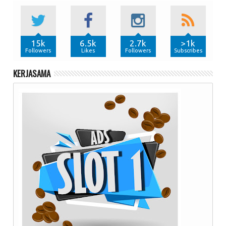
15k
6.5k
2.7k
>1k
Followers
Likes
Followers
Subscribes
KERJASAMA