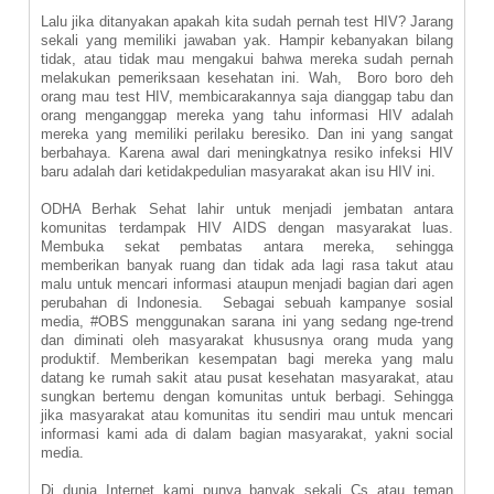
Lalu jika ditanyakan apakah kita sudah pernah test HIV? Jarang
sekali yang memiliki jawaban yak. Hampir kebanyakan bilang
tidak, atau tidak mau mengakui bahwa mereka sudah pernah
melakukan pemeriksaan kesehatan ini. Wah, Boro boro deh
orang mau test HIV, membicarakannya saja dianggap tabu dan
orang menganggap mereka yang tahu informasi HIV adalah
mereka yang memiliki perilaku beresiko. Dan ini yang sangat
berbahaya. Karena awal dari meningkatnya resiko infeksi HIV
baru adalah dari ketidakpedulian masyarakat akan isu HIV ini.
ODHA Berhak Sehat lahir untuk menjadi jembatan antara
komunitas terdampak HIV AIDS dengan masyarakat luas.
Membuka sekat pembatas antara mereka, sehingga
memberikan banyak ruang dan tidak ada lagi rasa takut atau
malu untuk mencari informasi ataupun menjadi bagian dari agen
perubahan di Indonesia. Sebagai sebuah kampanye sosial
media, #OBS menggunakan sarana ini yang sedang nge-trend
dan diminati oleh masyarakat khususnya orang muda yang
produktif. Memberikan kesempatan bagi mereka yang malu
datang ke rumah sakit atau pusat kesehatan masyarakat, atau
sungkan bertemu dengan komunitas untuk berbagi. Sehingga
jika masyarakat atau komunitas itu sendiri mau untuk mencari
informasi kami ada di dalam bagian masyarakat, yakni social
media.
Di dunia Internet kami punya banyak sekali Cs atau teman