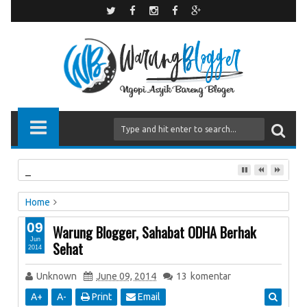
Main ke Kantor Google Indonesia
Home
Olahraga & Kesehatan
urun artikel
09
Warung Blogger, Sahabat ODHA Berhak
Warung Blogger, Sahabat ODHA Berhak Sehat
Jun
Sehat
2014
Unknown
June 09, 2014
13
komentar
A
+
A
-
Print
Email