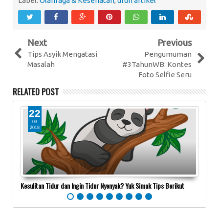
Label:
Olahraga & Kesehatan
,
urun artikel
Next
Previous
Tips Asyik Mengatasi
Pengumuman
Masalah
#3TahunWB: Kontes
Foto Selfie Seru
RELATED POST
22
1
03
0
2018
20
Kesulitan Tidur dan Ingin Tidur Nyenyak? Yuk Simak Tips Berikut
5 Gej