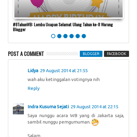
sa Ubi
#8TahunWB: Lomba Ucapan Selamat Ulang Tahun ke-8 Warung
Peng
Blogger
Lebih
POST A COMMENT
BLOGGER
FACEBOOK
Lidya
29 August 2014 at 21:55
wah aku ketinggalan votingnya nih
Reply
Indra Kusuma Sejati
29 August 2014 at 22:15
Saya nunggu acara WB yang di Jakarta saja,
sambil nunggu pemgumuman.
Salam