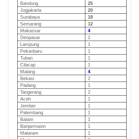
Bandung
25
Jogjakarta
20
Surabaya
18
Semarang
12
Makassar
4
Denpasar
2
Lampung
1
Pekanbaru
1
Tuban
1
Cilacap
1
Malang
4
Bekasi
2
Padang
1
Tangerang
2
Aceh
1
Jember
1
Palembang
1
Batam
1
Banjarmasin
1
Mataram
1