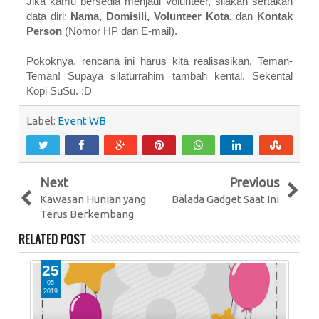
Jika kamu bersedia menjadi Volunteer, silakan sertakan
data diri:
Nama
,
Domisili, Volunteer Kota,
dan
Kontak
Person
(Nomor HP dan E-mail).
Pokoknya, rencana ini harus kita realisasikan, Teman-
Teman! Supaya silaturrahim tambah kental. Sekental
Kopi SuSu. :D
Label:
Event WB
Next
Previous
Kawasan Hunian yang
Balada Gadget Saat Ini
Terus Berkembang
RELATED POST
25
0
05
0
2019
20