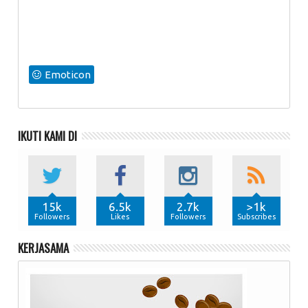
Emoticon
IKUTI KAMI DI
15k
6.5k
2.7k
>1k
Followers
Likes
Followers
Subscribes
KERJASAMA