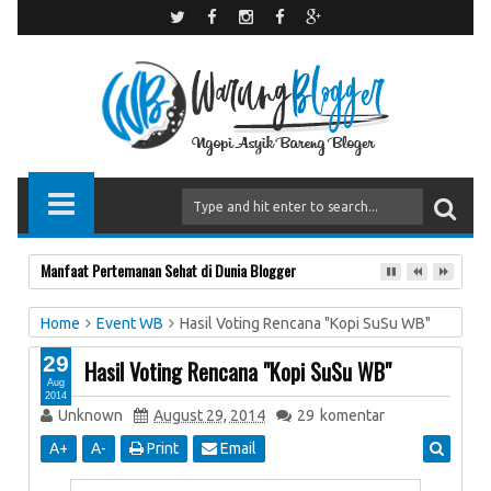
Resolusi Wajib Kalian di Tahun Ini
Home
Event WB
Hasil Voting Rencana "Kopi SuSu WB"
29
Hasil Voting Rencana "Kopi SuSu WB"
Aug
2014
Unknown
August 29, 2014
29
komentar
A
+
A
-
Print
Email