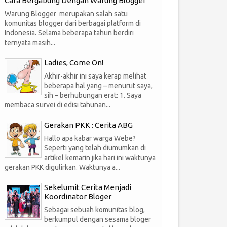
Cara Bergabung Dengan Warung Blogger
Warung Blogger merupakan salah satu
komunitas blogger dari berbagai platform di
Indonesia. Selama beberapa tahun berdiri
ternyata masih...
Ladies, Come On!
Akhir-akhir ini saya kerap melihat
beberapa hal yang – menurut saya,
sih – berhubungan erat: 1. Saya
membaca survei di edisi tahunan...
Gerakan PKK : Cerita ABG
Hallo apa kabar warga Webe?
Seperti yang telah diumumkan di
artikel kemarin jika hari ini waktunya
gerakan PKK digulirkan. Waktunya a...
Sekelumit Cerita Menjadi
Koordinator Bloger
Sebagai sebuah komunitas blog,
berkumpul dengan sesama bloger