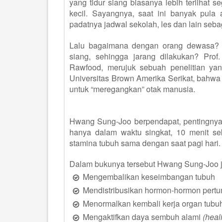
yang tidur siang biasanya lebih terlihat s
kecil. Sayangnya, saat ini banyak pula
padatnya jadwal sekolah, les dan lain seba
Lalu bagaimana dengan orang dewasa?
siang, sehingga jarang dilakukan? Pro
Rawfood, merujuk sebuah penelitian ya
Universitas Brown Amerika Serikat, bahwa 
untuk “mere
g
angkan” otak manusia.
Hwang Sung-Joo berpendapat, pentingnya m
hanya dalam waktu singkat, 10 menit sek
stamina tubuh sama dengan saat pagi hari
Dalam bukunya tersebut Hwang Sung-Joo ju
Mengembalikan keseimbangan tubuh
Mendistribusikan hormon-hormon pert
Menormalkan kembali kerja organ tubu
Mengaktifkan daya sembuh alami
(heal