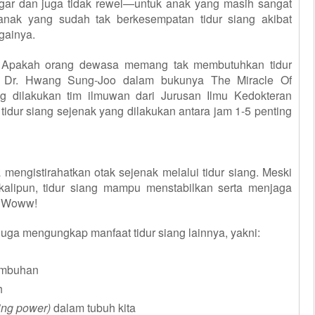
egar dan juga tidak rewel
—
untuk anak yang masih sangat
 anak yang sudah tak berkesempatan tidur siang akibat
gainya.
 Apakah orang dewasa memang tak membutuhkan tidur
f. Dr. Hwang Sung-Joo dalam bukunya The Miracle Of
ng dilakukan
t
im
i
lmuwan dari Jurusan Ilmu Kedokteran
tidur siang sejenak yang dilakukan antara jam 1-5 penting
engistirahatkan otak sejenak melalui tidur siang. Meski
alipun, tidur siang m
a
mpu menstabi
l
kan serta menjaga
. Woww!
ga mengungkap manfaat tidur siang lainnya, yakni:
umbuhan
h
ing power)
dalam tubuh kita