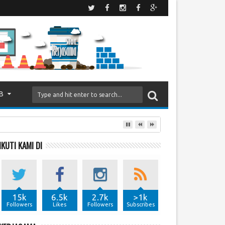
B
IKUTI KAMI DI
15k
6.5k
2.7k
>1k
Followers
Likes
Followers
Subscribes