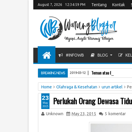
Tentang
Kontak
August 7, 2026
12:35:00 PM
#INFOWB
BLOG
KEL
Teman atau Bukan?
BREAKING NEWS
2019-03-12
Home
Olahraga & Kesehatan
urun artikel
Pe
23
Perlukah Orang Dewasa Tidu
May
2015
Unknown
May 23, 2015
5
komentar