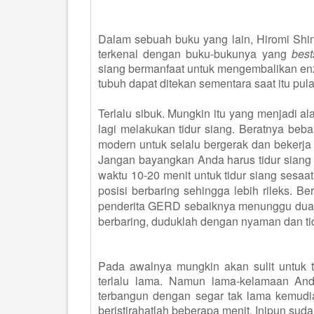
Dalam sebuah buku yang lain, Hiromi Shin
terkenal dengan buku-bukunya yang
best
siang bermanfaat untuk mengembalikan enz
tubuh dapat ditekan sementara saat itu pu
Terlalu sibuk. Mungkin itu yang menjadi a
lagi melakukan tidur siang. Beratnya b
modern untuk selalu bergerak dan bekerja
Jangan bayangkan Anda harus tidur siang
waktu
1
0-
2
0 menit untuk tidur siang sesa
posisi berbaring sehingga lebih rileks. B
penderita GERD sebaiknya menunggu dua j
berbaring, duduklah dengan nyaman dan tid
Pada awalnya mungkin akan sulit untuk t
terlalu lama. Namun lama-kelamaan And
terbangun dengan segar tak lama kemudia
beristirahatlah beberapa menit. Inipun sud