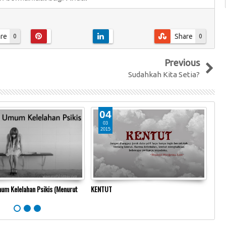
re
Share
0
0
Previous
Sudahkah Kita Setia?
04
03
2015
2
um Kelelahan Psikis (Menurut
KENTUT
Waru
Seha