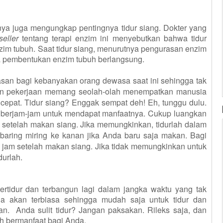
ya juga mengungkap pentingnya tidur siang. Dokter yang
seller
tentang terapi enzim ini menyebutkan bahwa tidur
im tubuh. Saat tidur siang, menurutnya pengurasan enzim
la pembentukan enzim tubuh berlangsung.
lasan bagi kebanyakan orang dewasa saat ini sehingga tak
eban pekerjaan memang seolah-olah menempatkan manusia
 cepat. Tidur siang? Enggak sempat deh! Eh,
tunggu dulu.
 berjam-jam untuk mendapat manfaatnya. Cukup luangkan
at setelah makan siang. Jika memungkinkan, tidurlah dalam
erbaring miring ke kanan jika Anda baru saja makan. Bagi
am setelah makan siang. Jika tidak memungkinkan untuk
urlah.
ertidur dan terbangun lagi dalam jangka waktu yang tak
a akan terbiasa sehingga mudah saja untuk tidur dan
n. Anda sulit tidur? Jangan paksakan. Rileks saja, dan
ah bermanfaat bagi Anda.