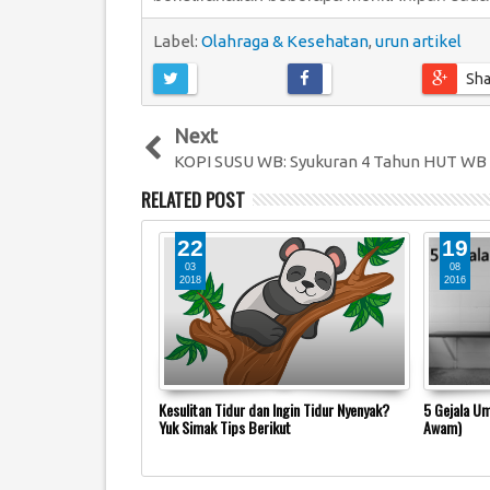
Label:
Olahraga & Kesehatan
,
urun artikel
Sha
Next
KOPI SUSU WB: Syukuran 4 Tahun HUT WB
RELATED POST
22
19
03
08
2018
2016
ak Melulu Soal Destinasi
Kesulitan Tidur dan Ingin Tidur Nyenyak?
5 Gejala Um
Yuk Simak Tips Berikut
Awam)