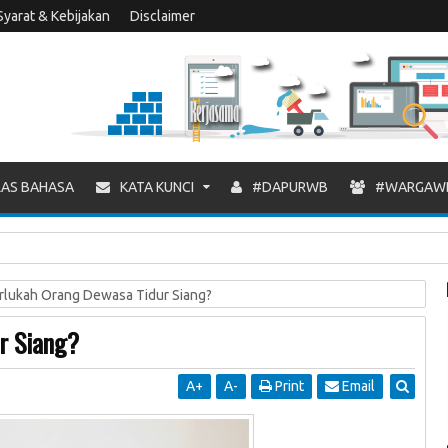
Syarat & Kebijakan
Disclaimer
AS BAHASA
KATA KUNCI
#DAPURWB
#WARGAW
rlukah Orang Dewasa Tidur Siang?
r Siang?
A
+
A
-
Print
Email