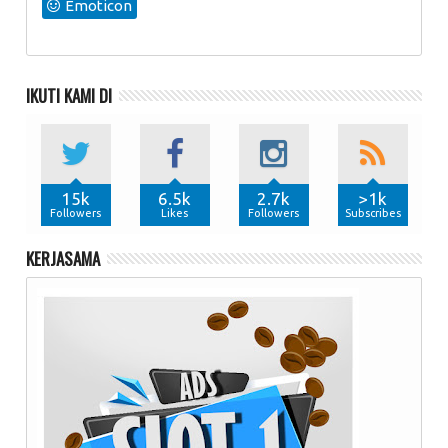
Emoticon
IKUTI KAMI DI
15k
6.5k
2.7k
>1k
Followers
Likes
Followers
Subscribes
KERJASAMA