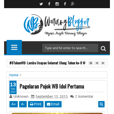
#8TahunWB: Lomba Ucapan Selamat Ulang Tahun ke-8 Warung Blogger
Home
Event WB
POJOK WB IDOL
13
Pagelaran Pojok WB Idol Pertama
Pagelaran Pojok WB Idol Pertama
Sep
2015
Unknown
September 13, 2015
2
komentar
A
+
A
-
Print
Email