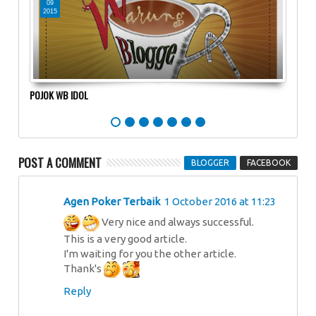
09
0
2015
20
sa Ubi
POJOK WB IDOL
#8Tah
Blogg
POST A COMMENT
BLOGGER
FACEBOOK
Agen Poker Terbaik
1 October 2016 at 11:23
Very nice and always successful.
This is a very good article.
I'm waiting for you the other article.
Thank's
Reply