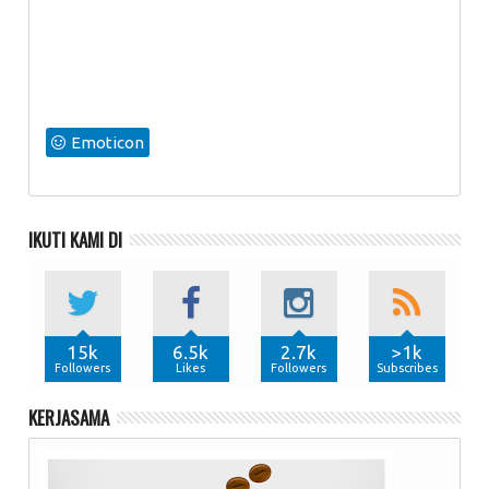
Emoticon
IKUTI KAMI DI
15k
6.5k
2.7k
>1k
Followers
Likes
Followers
Subscribes
KERJASAMA