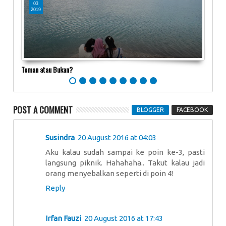
03
0
2019
20
Teman atau Bukan?
Bahag
POST A COMMENT
BLOGGER
FACEBOOK
Susindra
20 August 2016 at 04:03
Aku kalau sudah sampai ke poin ke-3, pasti
langsung piknik. Hahahaha.. Takut kalau jadi
orang menyebalkan seperti di poin 4!
Reply
Irfan Fauzi
20 August 2016 at 17:43