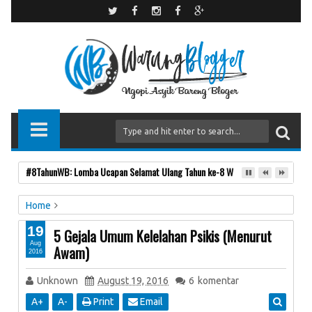
#8TahunWB: Lomba Ucapan Selamat Ulang Tahun ke-8 Warung Blogger
Home
Olahraga & Kesehatan
urun artikel
19
5 Gejala Umum Kelelahan Psikis (Menurut
5 Gejala Umum Kelelahan Psikis (Menurut Awam)
Aug
Awam)
2016
Unknown
August 19, 2016
6
komentar
A
+
A
-
Print
Email