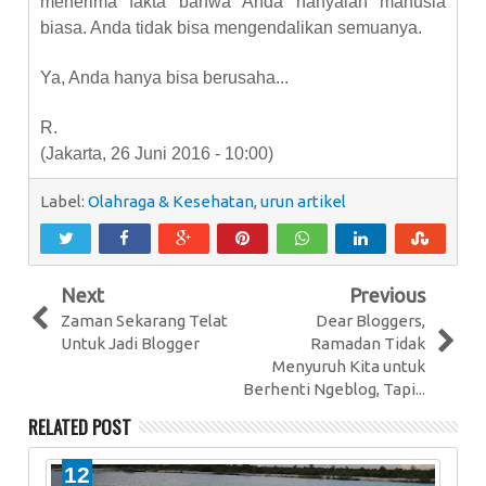
menerima fakta bahwa Anda hanyalah manusia
biasa. Anda tidak bisa mengendalikan semuanya.
Ya, Anda hanya bisa berusaha...
R.
(Jakarta, 26 Juni 2016 - 10:00)
Label:
Olahraga & Kesehatan
,
urun artikel
Next
Previous
Zaman Sekarang Telat
Dear Bloggers,
Untuk Jadi Blogger
Ramadan Tidak
Menyuruh Kita untuk
Berhenti Ngeblog, Tapi...
RELATED POST
12
0