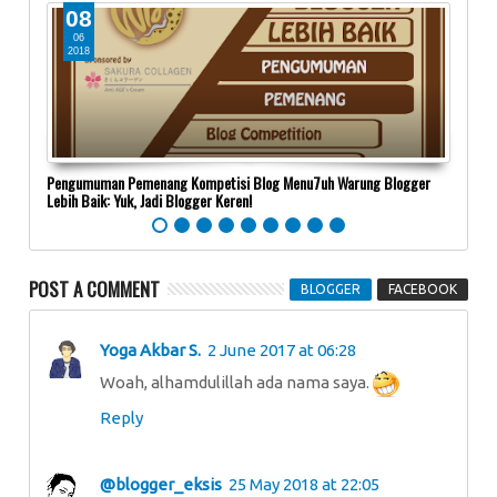
08
1
06
0
2018
20
ent”
Pengumuman Pemenang Kompetisi Blog Menu7uh Warung Blogger
Sekel
Lebih Baik: Yuk, Jadi Blogger Keren!
POST A COMMENT
BLOGGER
FACEBOOK
Yoga Akbar S.
2 June 2017 at 06:28
Woah, alhamdulillah ada nama saya.
Reply
@blogger_eksis
25 May 2018 at 22:05