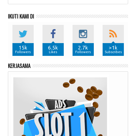
IKUTI KAMI DI
15k
6.5k
2.7k
>1k
Followers
Likes
Followers
Subscribes
KERJASAMA