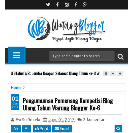
#8TahunWB: Lomba Ucapan Selamat Ulang Tahun ke-8 Warung Blogger
Home
Anniversary
Event WB
info lomba
InfoWB
01
Pengumuman Pemenang Kompetisi Blog
Kompetisi Blog 6 Tahun Warung Blogger
Kontes WB
Jun
Ulang Tahun Warung Blogger Ke-6
2017
Lomba
Evi Sri Rezeki
June 01, 2017
2
komentar
Pengumuman Pemenang Kompetisi Blog Ulang Tahun
A
+
A
-
Print
Email
Warung Blogger Ke-6