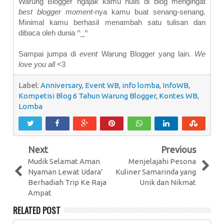
Warung Blogger ngajak kamu nulis di blog mengingat
best blogger moment
-nya kamu buat senang-senang.
Minimal kamu berhasil menambah satu tulisan dan
dibaca oleh dunia ^_^
Sampai jumpa di
event
Warung Blogger yang lain.
We
love you all
<3
Label:
Anniversary
,
Event WB
,
info lomba
,
InfoWB
,
Kompetisi Blog 6 Tahun Warung Blogger
,
Kontes WB
,
Lomba
Next
Previous
Mudik Selamat Aman
Menjelajahi Pesona
Nyaman Lewat Udara’
Kuliner Samarinda yang
Berhadiah Trip Ke Raja
Unik dan Nikmat
Ampat
RELATED POST