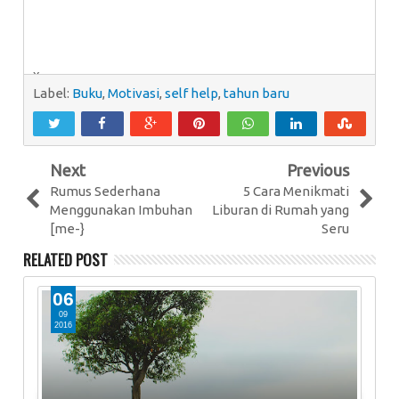
x
Label:
Buku
,
Motivasi
,
self help
,
tahun baru
Next
Previous
Rumus Sederhana
5 Cara Menikmati
Menggunakan Imbuhan
Liburan di Rumah yang
[me-}
Seru
RELATED POST
06
2
09
0
2016
20