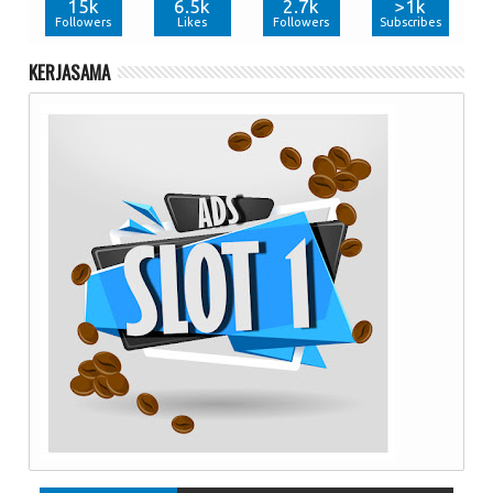
15k
6.5k
2.7k
>1k
Followers
Likes
Followers
Subscribes
KERJASAMA