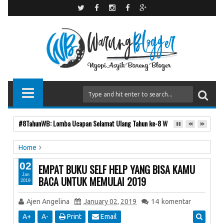
#8TahunWB: Lomba Ucapan Selamat Ulang Tahun ke-8 Warung Blogger
Home
Buku
Motivasi
self help
tahun baru
02
EMPAT BUKU SELF HELP YANG BISA KAMU
EMPAT BUKU SELF HELP YANG BISA KAMU BACA UNTUK
Jan
BACA UNTUK MEMULAI 2019
2019
MEMULAI 2019
Ajen Angelina
January 02, 2019
14
komentar
A
+
A
-
Print
Email