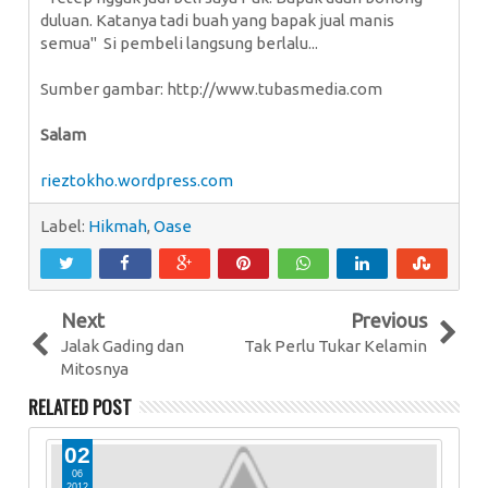
duluan. Katanya tadi buah yang bapak jual manis
semua" Si pembeli langsung berlalu...
Sumber gambar: http://www.tubasmedia.com
Salam
rieztokho.wordpress.com
Label:
Hikmah
,
Oase
Next
Previous
Jalak Gading dan
Tak Perlu Tukar Kelamin
Mitosnya
RELATED POST
02
2
06
0
2012
20