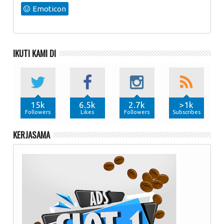
Emoticon
IKUTI KAMI DI
15k
6.5k
2.7k
>1k
Followers
Likes
Followers
Subscribes
KERJASAMA