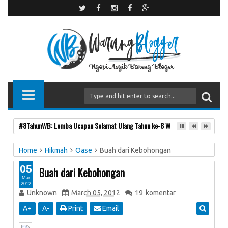
Teman atau Bukan?
Home
Hikmah
Oase
Buah dari Kebohongan
05
Buah dari Kebohongan
Mar
2012
Unknown
March 05, 2012
19
komentar
A
+
A
-
Print
Email