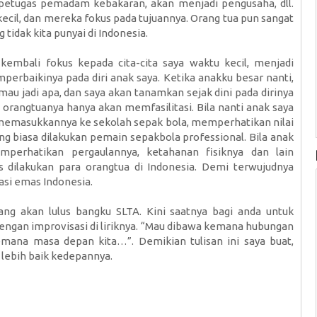
i petugas pemadam kebakaran, akan menjadi pengusaha, dll.
ecil, dan mereka fokus pada tujuannya. Orang tua pun sangat
tidak kita punyai di Indonesia.
kembali fokus kepada cita-cita saya waktu kecil, menjadi
perbaikinya pada diri anak saya. Ketika anakku besar nanti,
u jadi apa, dan saya akan tanamkan sejak dini pada dirinya
 orangtuanya hanya akan memfasilitasi. Bila nanti anak saya
 memasukkannya ke sekolah sepak bola, memperhatikan nilai
ang biasa dilakukan pemain sepakbola professional. Bila anak
mperhatikan pergaulannya, ketahanan fisiknya dan lain
us dilakukan para orangtua di Indonesia. Demi terwujudnya
asi emas Indonesia.
yang akan lulus bangku SLTA. Kini saatnya bagi anda untuk
engan improvisasi di liriknya. “Mau dibawa kemana hubungan
emana masa depan kita…”. Demikian tulisan ini saya buat,
 lebih baik kedepannya.