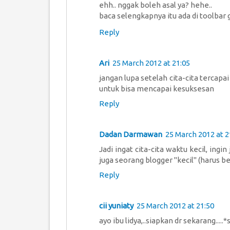
ehh.. nggak boleh asal ya? hehe..
baca selengkapnya itu ada di toolbar
Reply
Ari
25 March 2012 at 21:05
jangan lupa setelah cita-cita tercapa
untuk bisa mencapai kesuksesan
Reply
Dadan Darmawan
25 March 2012 at 2
Jadi ingat cita-cita waktu kecil, ingi
juga seorang blogger "kecil" (harus b
Reply
cii yuniaty
25 March 2012 at 21:50
ayo ibu lidya,..siapkan dr sekarang.....*