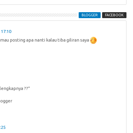
BLOGGER
FACEBOOK
 17:10
 mau posting apa nanti kalau tiba giliran saya
elengkapnya ??"
blogger
:25