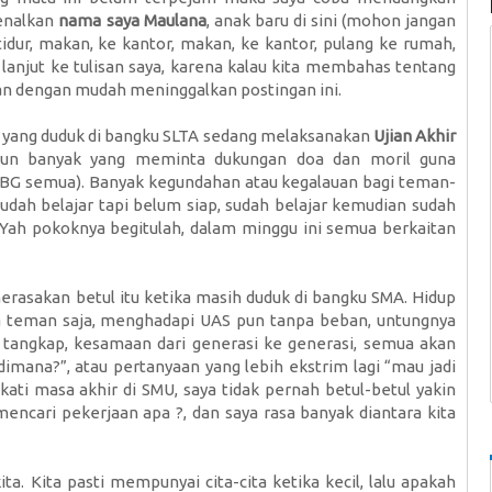
kenalkan
nama saya Maulana
, anak baru di sini (mohon jangan
n tidur, makan, ke kantor, makan, ke kantor, pulang ke rumah,
a lanjut ke tulisan saya, karena kalau kita membahas tentang
kan dengan mudah meninggalkan postingan ini.
ita yang duduk di bangku SLTA sedang melaksanakan
Ujian Akhir
un banyak yang meminta dukungan doa dan moril guna
G semua). Banyak kegundahan atau kegalauan bagi teman-
sudah belajar tapi belum siap, sudah belajar kemudian sudah
. Yah pokoknya begitulah, dalam minggu ini semua berkaitan
asakan betul itu ketika masih duduk di bangku SMA. Hidup
 teman saja, menghadapi UAS pun tanpa beban, untungnya
ya tangkap, kesamaan dari generasi ke generasi, semua akan
dimana?”, atau pertanyaan yang lebih ekstrim lagi “mau jadi
kati masa akhir di SMU, saya tidak pernah betul-betul yakin
ncari pekerjaan apa ?, dan saya rasa banyak diantara kita
ita. Kita pasti mempunyai cita-cita ketika kecil, lalu apakah