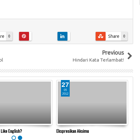
re
Share
0
0
Previous
ol
Hindari Kata Terlambat!
27
05
2012
2
Like English?
Ekspresikan Aksimu
Dise