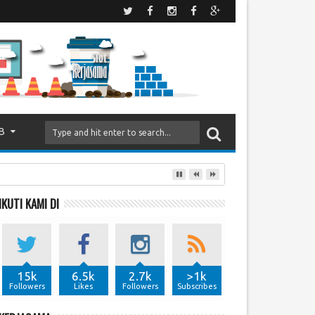
B
IKUTI KAMI DI
15k
6.5k
2.7k
>1k
Followers
Likes
Followers
Subscribes