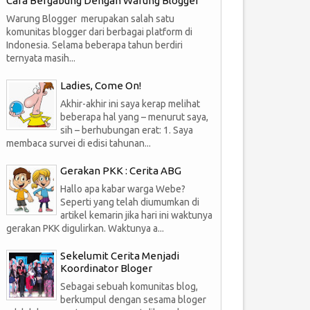
Cara Bergabung Dengan Warung Blogger
Warung Blogger merupakan salah satu
komunitas blogger dari berbagai platform di
Indonesia. Selama beberapa tahun berdiri
ternyata masih...
Ladies, Come On!
Akhir-akhir ini saya kerap melihat
beberapa hal yang – menurut saya,
sih – berhubungan erat: 1. Saya
membaca survei di edisi tahunan...
Gerakan PKK : Cerita ABG
Hallo apa kabar warga Webe?
Seperti yang telah diumumkan di
artikel kemarin jika hari ini waktunya
gerakan PKK digulirkan. Waktunya a...
Sekelumit Cerita Menjadi
Koordinator Bloger
Sebagai sebuah komunitas blog,
berkumpul dengan sesama bloger