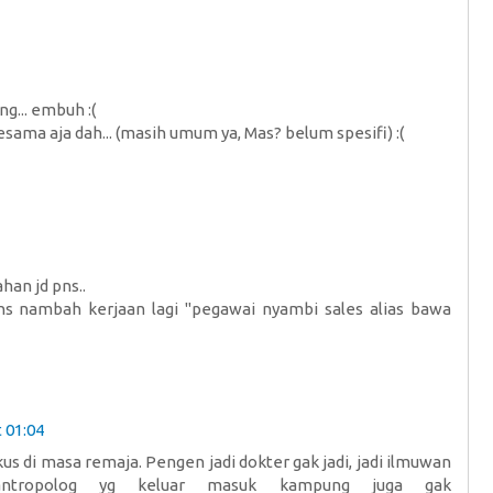
ng... embuh :(
sama aja dah... (masih umum ya, Mas? belum spesifi) :(
han jd pns..
ns nambah kerjaan lagi "pegawai nyambi sales alias bawa
 01:04
kus di masa remaja. Pengen jadi dokter gak jadi, jadi ilmuwan
antropolog yg keluar masuk kampung juga gak