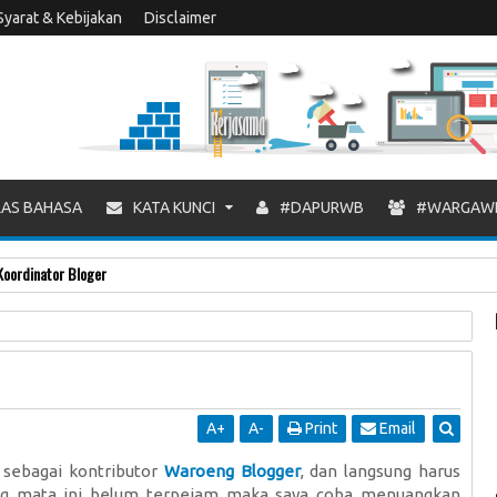
Syarat & Kebijakan
Disclaimer
AS BAHASA
KATA KUNCI
#DAPURWB
#WARGAW
Koordinator Bloger
A
+
A
-
Print
Email
 sebagai kontributor
Waroeng Blogger
, dan langsung harus
ung mata ini belum terpejam maka saya coba menuangkan