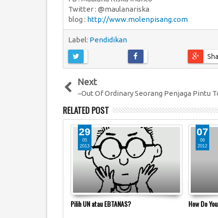
Twitter : @maulanariska
blog :
http://www.molenpisang.com
Label:
Pendidikan
Sha
Next
~Out Of Ordinary Seorang Penjaga Pintu T
RELATED POST
29
07
05
06
2013
2012
KORUPSI SEJAK DINI
Pilih UN atau EBTANAS?
How Do You 