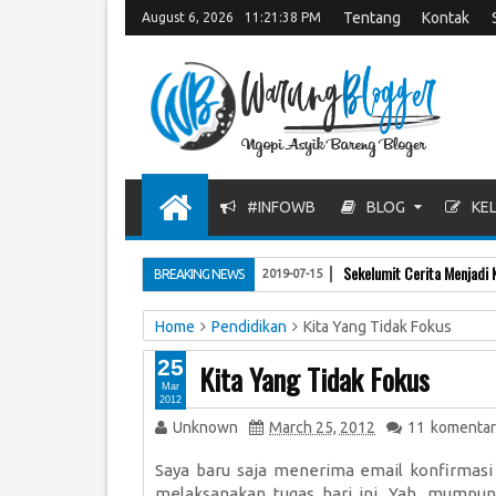
Tentang
Kontak
August 6, 2026
11:21:39 PM
#INFOWB
BLOG
KEL
Sekelumit Cerita Menjadi 
BREAKING NEWS
2019-07-15
Home
Pendidikan
Kita Yang Tidak Fokus
25
Kita Yang Tidak Fokus
Mar
2012
Unknown
March 25, 2012
11
komentar
Saya baru saja menerima email konfirmasi
melaksanakan tugas hari ini. Yah, mump