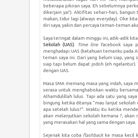
beberapa pikiran saya. Eh sebelumnya per
dikerjain ya?). Aktifitas sehari-hari, bangu
makan, tidur lagi (always everyday). Oke kit
diri saya, yakin dan percaya teman-teman a
Saya teringat dalam minggu ini, adik-adik k
Sekolah (UAS)
.
Time line
facebook saya p
menghadapi UAS (ketahuan temanku pada AB
teman saya ini. Dari yang belum siap, yang 
siap tapi belum dapat jodoh (eh ngelantur)
dengan UAS.
Masa SMA memang masa yang indah, saya mer
serasa untuk menghabiskan waktu bersama
Alhamdulillah lulus. Tapi ada satu yang sa
bingung ketika ditanya “mau lanjut sekolah 
apa setelah lulus?”. Waktu itu ketika mende
akan melanjutkan sekolah kemana ?, akan me
yang merasakan hal yang sama dengan saya.
Sejenak kita coba
flashback
ke masa kecil k