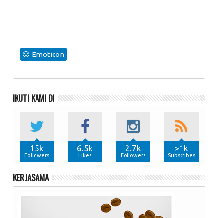
Emoticon
IKUTI KAMI DI
15k
6.5k
2.7k
>1k
Followers
Likes
Followers
Subscribes
KERJASAMA