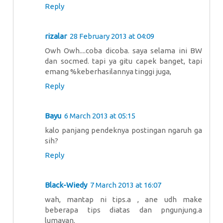
Reply
rizalar
28 February 2013 at 04:09
Owh Owh....coba dicoba. saya selama ini BW
dan socmed. tapi ya gitu capek banget, tapi
emang %keberhasilannya tinggi juga,
Reply
Bayu
6 March 2013 at 05:15
kalo panjang pendeknya postingan ngaruh ga
sih?
Reply
Black-Wiedy
7 March 2013 at 16:07
wah, mantap ni tips.a , ane udh make
beberapa tips diatas dan pngunjung.a
lumayan.