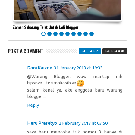
Zaman Sekarang Telat Untuk Jadi Blogger
Menul
POST A COMMENT
BLOGGER
FACEBOOK
Dani Kaizen
31 January 2013 at 19:33
@Warung Blogger, wow mantap nih
tipsnya....terimakasih ya
salam kenal ya, aku anggota baru warung
blogger....
Reply
Heru Prasetyo
2 February 2013 at 03:50
saya baru mencoba trik nomor 3 hanya di