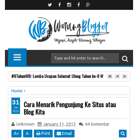
#8TahunWB: Lomba Ucapan Selamat Ulang Tahun ke-8 Warung Blogger
Home
Blogging
Tips Blog
31
Cara Menarik Pengunjung Ke Situs atau
Cara Menarik Pengunjung Ke Situs atau Blog Kita
Jan
Blog Kita
2013
Unknown
January 31, 2013
44
komentar
A
+
A
-
Print
Email