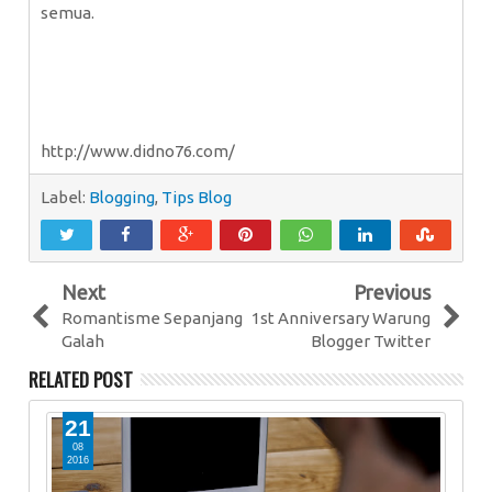
semua.
http://www.didno76.com/
Label:
Blogging
,
Tips Blog
Next
Previous
Romantisme Sepanjang
1st Anniversary Warung
Galah
Blogger Twitter
RELATED POST
21
2
08
0
2016
20