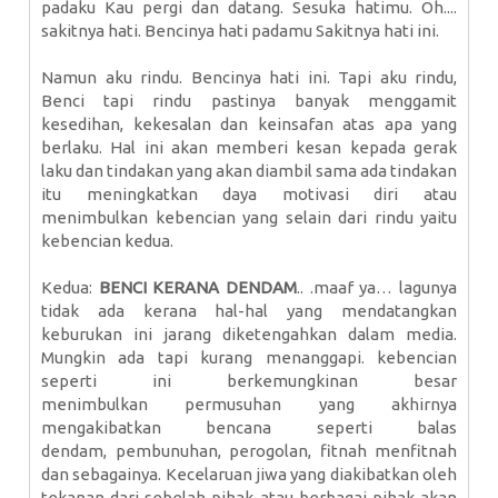
padaku Kau pergi dan datang. Sesuka hatimu. Oh....
sakitnya hati. Bencinya hati padamu Sakitnya hati ini.
Namun aku rindu. Bencinya hati ini. Tapi aku rindu,
Benci tapi rindu pastinya banyak menggamit
kesedihan, kekesalan dan keinsafan atas apa yang
berlaku. Hal ini akan memberi kesan kepada gerak
laku dan tindakan yang akan diambil sama ada tindakan
itu meningkatkan daya motivasi diri atau
menimbulkan kebencian yang selain dari rindu yaitu
kebencian kedua.
Kedua:
BENCI KERANA DENDAM
.. .maaf ya… lagunya
tidak ada kerana hal-hal yang mendatangkan
keburukan ini jarang diketengahkan dalam media.
Mungkin ada tapi kurang menanggapi. kebencian
seperti ini berkemungkinan besar
menimbulkan permusuhan yang akhirnya
mengakibatkan bencana seperti balas
dendam, pembunuhan, perogolan, fitnah menfitnah
dan sebagainya. Kecelaruan jiwa yang diakibatkan oleh
tekanan dari sebelah pihak atau berbagai pihak akan