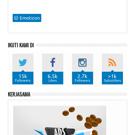
Emoticon
IKUTI KAMI DI
15k
6.5k
2.7k
>1k
Followers
Likes
Followers
Subscribes
KERJASAMA