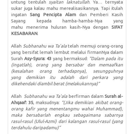
untung tentulah
syaitan laknatullah
. Ya… ternyata
sukar juga kalau mahu merealisasikannya. Tapi itulah
ingatan
Sang Pencipta Alam
dan Pemberi Kasih
Sayang kepada hamba-hamba-Nya yang
mahu menerima huluran kasih-Nya dengan
SIFAT
KESABARAN
.
Allah
Subhanahu wa Ta'ala
telah memuji orang-orang
yang bersifat lemah lembut melalui firmanNya dalam
Surah
Asy-Syura: 43
yang bermaksud:
“Dalam pada itu
(ingatlah), orang yang bersabar dan memaafkan
(kesalahan orang terhadapnya), sesungguhnya
yang demikian itu adalah dari perkara yang
dikehendaki diambil berat (melakukannya)”
Allah
Subhanahu wa Ta'ala
berfirman dalam
Surah al-
Ahqaaf: 35
, maksudnya:
“(Jika demikian akibat orang-
orang kafir yang menentangmu wahai Muhammad),
maka bersabarlah engkau sebagaimana sabarnya
rasul-rasul (Ulul-Azmi) dari kalangan rasul-rasul (yang
terdahulu daripadamu)”