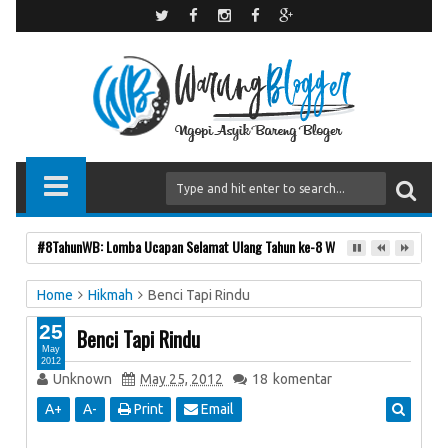
#8TahunWB: Lomba Ucapan Selamat Ulang Tahun ke-8 Warung Blogger
Home
Hikmah
Benci Tapi Rindu
25
Benci Tapi Rindu
May
2012
Unknown
May 25, 2012
18
komentar
A
+
A
-
Print
Email