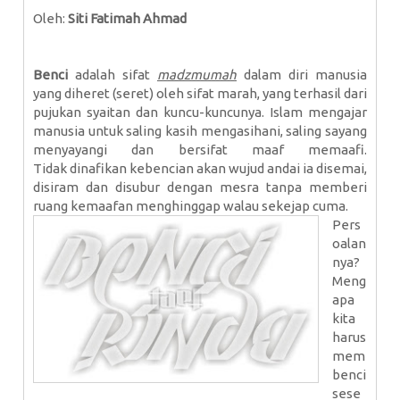
Oleh:
Siti Fatimah Ahmad
Benci
adalah sifat
madzmumah
dalam diri manusia
yang diheret (seret) oleh sifat marah, yang terhasil dari
pujukan syaitan dan kuncu-kuncunya. Islam mengajar
manusia untuk saling kasih mengasihani, saling sayang
menyayangi dan bersifat maaf memaafi.
Tidak dinafikan kebencian akan wujud andai ia disemai,
disiram dan disubur dengan mesra tanpa memberi
ruang kemaafan menghinggap walau sekejap cuma.
Pers
oalan
nya?
Meng
apa
kita
harus
mem
benci
sese