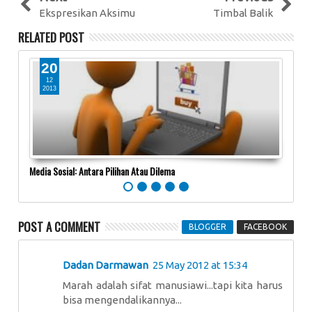
Ekspresikan Aksimu
Timbal Balik
RELATED POST
20
0
12
0
2013
20
Media Sosial: Antara Pilihan Atau Dilema
Ketik
POST A COMMENT
BLOGGER
FACEBOOK
Dadan Darmawan
25 May 2012 at 15:34
Marah adalah sifat manusiawi...tapi kita harus
bisa mengendalikannya...