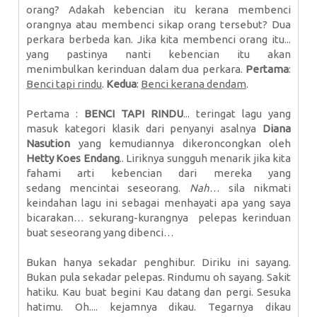
orang? Adakah kebencian itu kerana membenci
orangnya atau membenci sikap orang tersebut? Dua
perkara berbeda kan. Jika kita membenci orang itu...
yang pastinya nanti kebencian itu akan
menimbulkan kerinduan dalam dua perkara.
Pertama
:
Benci tapi rindu
.
Kedua
:
Benci kerana dendam
.
Pertama :
BENCI TAPI RINDU
... teringat lagu yang
masuk kategori klasik dari penyanyi asalnya
Diana
Nasution
yang kemudiannya dikeroncongkan oleh
Hetty Koes Endang
.. Liriknya sungguh menarik jika kita
fahami arti kebencian dari mereka yang
sedang mencintai seseorang.
Nah
… sila nikmati
keindahan lagu ini sebagai menhayati apa yang saya
bicarakan… sekurang-kurangnya pelepas kerinduan
buat seseorang yang dibenci…
Bukan hanya sekadar penghibur. Diriku ini sayang.
Bukan pula sekadar pelepas. Rindumu oh sayang. Sakit
hatiku. Kau buat begini Kau datang dan pergi. Sesuka
hatimu. Oh.... kejamnya dikau. Tegarnya dikau