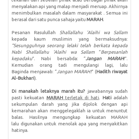
menyalakan api yang malap menjadi meruap. Akhirnya
menimbulkan masalah dalam masyarakat . Semua ini
berasal dari satu punca sahaja yaitu
MARAH
.
Pesanan Rasulullah
Shallallahu 'Alaihi wa Sallam
kepada kaum muslimin yang bermaksudnya:
“Sesungguhnya seorang lelaki telah berkata kepada
Nabi
Shallallahu 'Alaihi wa Sallam
“
Berpesanlah
kepadaku
”. Nabi bersabda: “
Jangan MARAH
!”.
Kemudian orang tadi mengulangi lagi, lalu
Baginda menjawab: “
Jangan MARAH!
” (
Hadith riwayat
Al-Bukhari
).
Di manakah letaknya marah itu?
jawabannya sudah
pasti kekuatan
MARAH
terletak di hati
.
Hati
adalah
sekumpulan darah yang jika dijolok dengan api
kemarahan akan menggelegaklah ia untuk menuntut
balas. Hasilnya mengungkap kekuatan MARAH
lalu digunakan untuk menolak apa yang menyakitkan
hatinya.