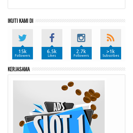
IKUTI KAMI DI
15k
6.5k
2.7k
>1k
Followers
Likes
Followers
Subscribes
KERJASAMA