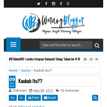
#8TahunWB: Lomba Ucapan Selamat Ulang Tahun ke-8 Warung Blogger
Home
Sastra
Kaukah Itu??
09
Kaukah Itu??
May
2012
Unknown
May 09, 2012
18
komentar
A
+
A
-
Print
Email
Oleh:
Dhenok Habibie