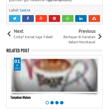
Label:
Sastra
Next
Previous
Cinta? Kenal Saja Tidak!
Berlayar di Daratan
dalam Monkasel
RELATED POST
01
0
06
0
2013
20
Tanyakan Malam
Senja