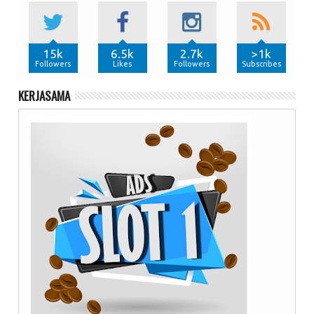
15k
6.5k
2.7k
>1k
Followers
Likes
Followers
Subscribes
KERJASAMA