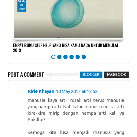
01
0
2019
20
EMPAT BUKU SELF HELP YANG BISA KAMU BACA UNTUK MEMULAI
Bangk
2019
POST A COMMENT
BLOGGER
FACEBOOK
Ririe Khayan
10 May 2012 at 18:52
manusia kaya arti, rusak arti terus manusia
yang hampa arti. Nah kalau manusia netral arti
kira-kira mirip dengan hampa arti kali ya
Pakdhe?
Semoga kita bisa menjadi manusia yang