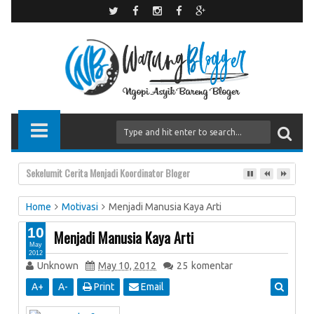
Main ke Kantor Google Indonesia
Home
Motivasi
Menjadi Manusia Kaya Arti
10
Menjadi Manusia Kaya Arti
May
2012
Unknown
May 10, 2012
25
komentar
A
+
A
-
Print
Email