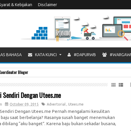
Syarat & Kebijakan
Disclaimer
AS BAHASA
KATA KUNCI
#DAPURWB
#WARGAW
Koordinator Bloger
ri Sendiri Dengan Utees.me
n
October 09, 2015
Advertorial
,
Utees.me
i Sendiri Dengan Utees.me Pernah mengalami kesulitan
 baju saat berbelanja? Rasanya susah banget menemukan
a dibilang “aku banget”. Karena baju bukan sekadar busana,