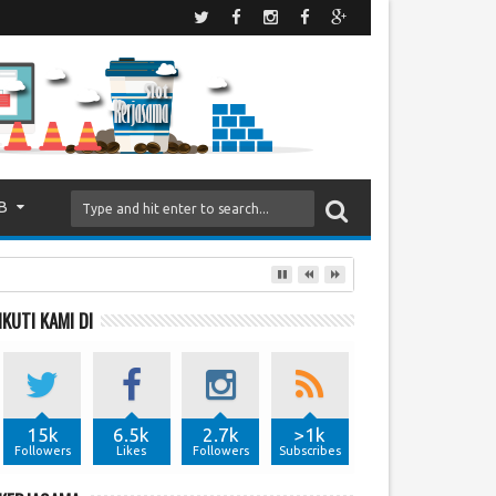
B
IKUTI KAMI DI
15k
6.5k
2.7k
>1k
Followers
Likes
Followers
Subscribes