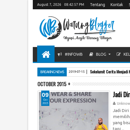
Tentang
Kontak
August 7, 2026
08:42:57 PM
#INFOWB
BLOG
KEL
Sekelumit Cerita Menjadi 
BREAKING NEWS
2019-07-15
OCTOBER 2015
Jadi Di
09
Oct
Unknow
2015
Jadi Dir
memilih
yang bis
tapi ...