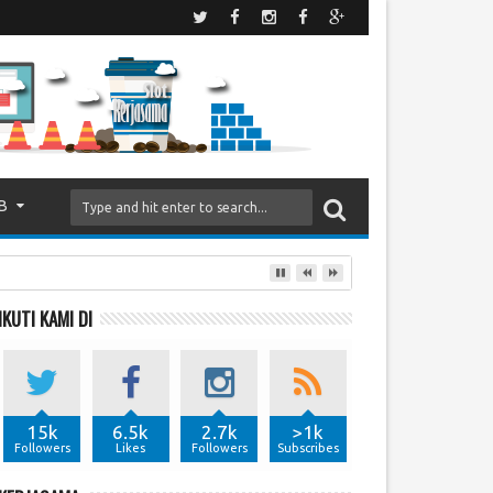
B
IKUTI KAMI DI
15k
6.5k
2.7k
>1k
Followers
Likes
Followers
Subscribes