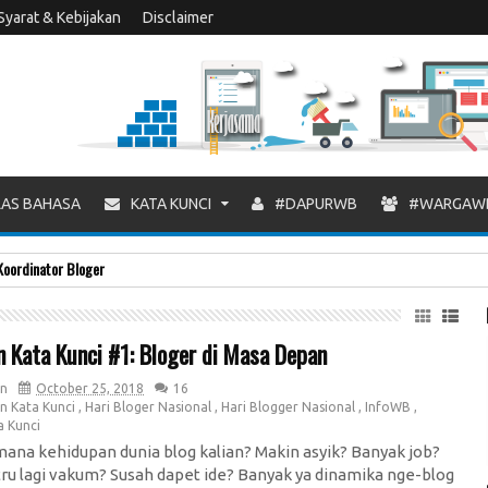
Syarat & Kebijakan
Disclaimer
AS BAHASA
KATA KUNCI
#DAPURWB
#WARGAW
Koordinator Bloger
 Kata Kunci #1: Bloger di Masa Depan
n
October 25, 2018
16
n Kata Kunci
,
Hari Bloger Nasional
,
Hari Blogger Nasional
,
InfoWB
,
a Kunci
mana kehidupan dunia blog kalian? Makin asyik? Banyak job?
tru lagi vakum? Susah dapet ide? Banyak ya dinamika nge-blog