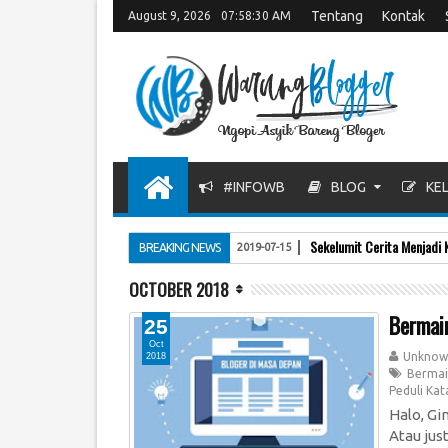
Tentang
Kontak
August 9, 2026
07:58:31 AM
#INFOWB
BLOG
KEL
Sekelumit Cerita Menjadi 
BREAKING NEWS
2019-07-15
OCTOBER 2018
Bermain
25
Oct
Unknow
2018
Bermai
Peduli Kat
Halo, Gi
Atau jus