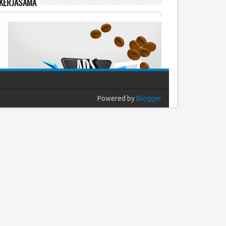
KERJASAMA
Powered by
Blogger
Populer
Arsip
Komentar