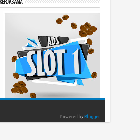
KERJASAMA
Powered by
Blogger
Populer
Arsip
Komentar