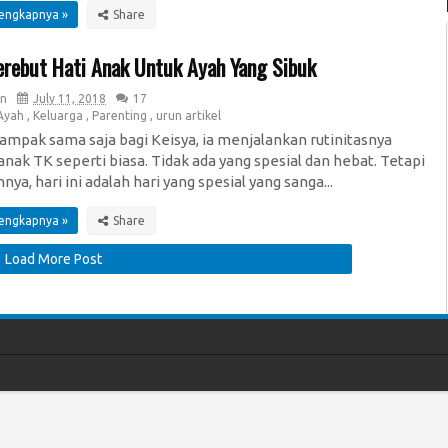
lengkapnya »
erebut Hati Anak Untuk Ayah Yang Sibuk
n
July 11, 2018
17
Ayah
,
Keluarga
,
Parenting
,
urun artikel
 tampak sama saja bagi Keisya, ia menjalankan rutinitasnya
anak TK seperti biasa. Tidak ada yang spesial dan hebat. Tetapi
nya, hari ini adalah hari yang spesial yang sanga...
lengkapnya »
Load More Post