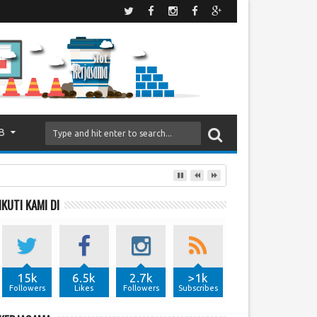
B
IKUTI KAMI DI
15k
6.5k
2.7k
>1k
Followers
Likes
Followers
Subscribes