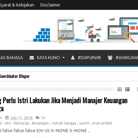
Syarat & Kebijakan
Disclaimer
AS BAHASA
KATA KUNCI
#DAPURWB
#WARGAW
Koordinator Bloger
g Perlu Istri Lakukan Jika Menjadi Manajer Keuangan
ga
n
July 11, 2018
16
al
,
istri
,
Keluarga
,
keuangan
,
rumah tangga
,
suami
,
urun artikel
 false false false EN-US X-NONE X-NONE ...