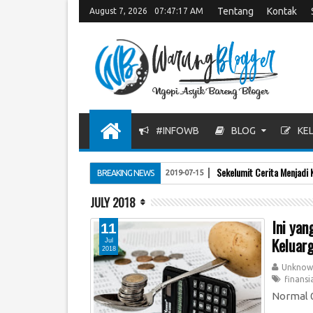
Tentang
Kontak
August 7, 2026
07:47:18 AM
#INFOWB
BLOG
KEL
Sekelumit Cerita Menjadi 
BREAKING NEWS
2019-07-15
JULY 2018
Ini yan
11
Keluar
Jul
2018
Unknow
finansi
Normal 0