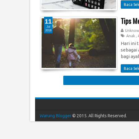
Baca Se
Tips M
11
Jul
Unknow
2018
Anak
,
Hari ini
sebagai 
bagi ayah
Baca Se
Warung Blogger
© 2015. All Rights Reserved.