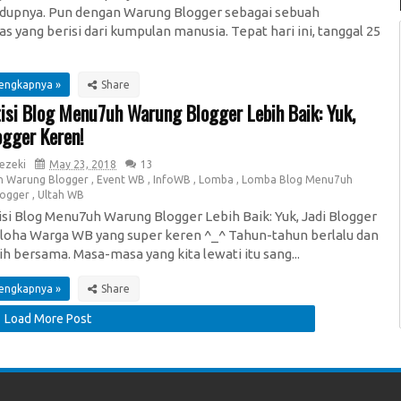
idupnya. Pun dengan Warung Blogger sebagai sebuah
s yang berisi dari kumpulan manusia. Tepat hari ini, tanggal 25
lengkapnya »
isi Blog Menu7uh Warung Blogger Lebih Baik: Yuk,
ogger Keren!
Rezeki
May 23, 2018
13
n Warung Blogger
,
Event WB
,
InfoWB
,
Lomba
,
Lomba Blog Menu7uh
logger
,
Ultah WB
i Blog Menu7uh Warung Blogger Lebih Baik: Yuk, Jadi Blogger
loha Warga WB yang super keren ^_^ Tahun-tahun berlalu dan
ih bersama. Masa-masa yang kita lewati itu sang...
lengkapnya »
Load More Post