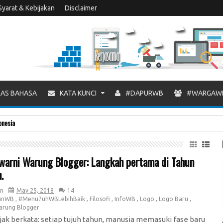
Syarat & Kebijakan
Disclaimer
AS BAHASA
KATA KUNCI
#DAPURWB
#WARGAW
onesia
warni Warung Blogger: Langkah pertama di Tahun
.
n
May 25, 2018
14
unWB
,
#Menu7uhWBLebihBaik
,
Filosofi
,
InfoWB
,
Logo
,
Logo Baru
,
arung Blogger
jak berkata: setiap tujuh tahun, manusia memasuki fase baru