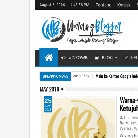
Tentang
Kontak
August 6, 2026
11:45:58 PM
#INFOWB
BLOG
KEL
Main ke Kantor Google Ind
BREAKING NEWS
2019-07-12
MAY 2018
Warna-
25
Ketujuh
May
2018
Unknow
#7Tah
Warna
,
W
Orang bi