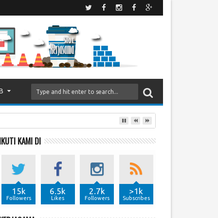
B
IKUTI KAMI DI
15k
6.5k
2.7k
>1k
Followers
Likes
Followers
Subscribes