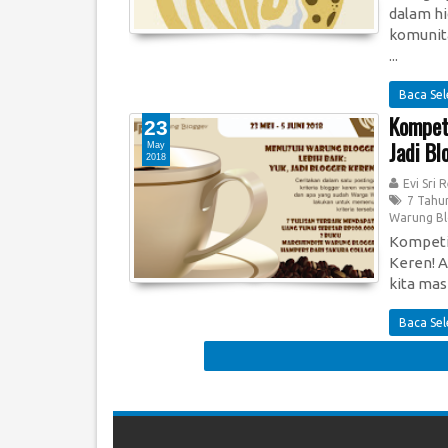
dalam h
komunita
...
Baca Se
Kompet
23
Jadi Bl
May
2018
Evi Sri 
7 Tahu
Warung B
Kompetis
Keren! A
kita mas
Baca Se