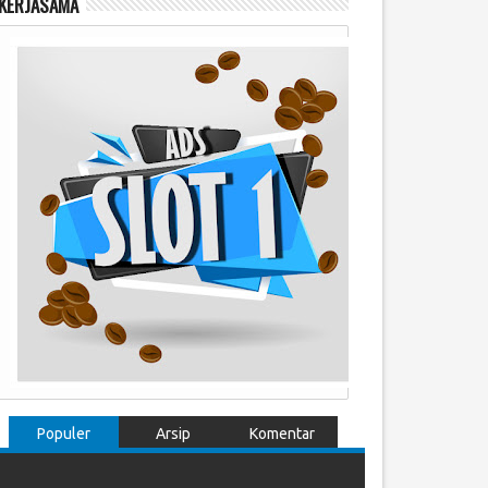
KERJASAMA
Populer
Arsip
Komentar