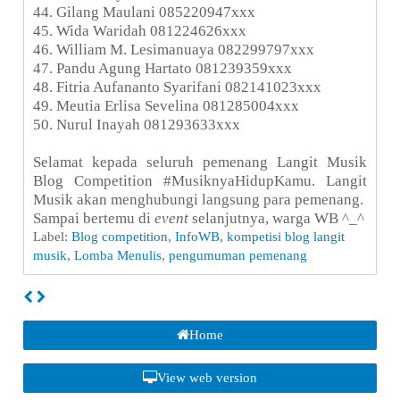
44. Gilang Maulani 085220947xxx
45. Wida Waridah 081224626xxx
46. William M. Lesimanuaya 082299797xxx
47. Pandu Agung Hartato 081239359xxx
48. Fitria Aufananto Syarifani 082141023xxx
49. Meutia Erlisa Sevelina 081285004xxx
50. Nurul Inayah 081293633xxx
Selamat kepada seluruh pemenang Langit Musik
Blog Competition #MusiknyaHidupKamu. Langit
Musik akan menghubungi langsung para pemenang.
Sampai bertemu di
event
selanjutnya, warga WB ^_^
Label:
Blog competition
,
InfoWB
,
kompetisi blog langit
musik
,
Lomba Menulis
,
pengumuman pemenang
Home
View web version