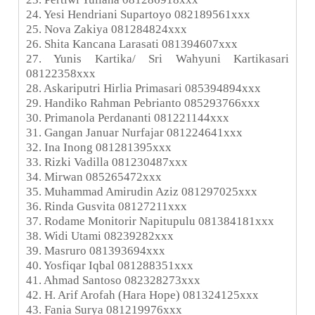
24. Yesi Hendriani Supartoyo 082189561xxx
25. Nova Zakiya 081284824xxx
26. Shita Kancana Larasati 081394607xxx
27. Yunis Kartika/ Sri Wahyuni Kartikasari
08122358xxx
28. Askariputri Hirlia Primasari 085394894xxx
29. Handiko Rahman Pebrianto 085293766xxx
30. Primanola Perdananti 081221144xxx
31. Gangan Januar Nurfajar 081224641xxx
32. Ina Inong 081281395xxx
33. Rizki Vadilla 081230487xxx
34. Mirwan 085265472xxx
35. Muhammad Amirudin Aziz 081297025xxx
36. Rinda Gusvita 08127211xxx
37. Rodame Monitorir Napitupulu 081384181xxx
38. Widi Utami 08239282xxx
39. Masruro 081393694xxx
40. Yosfiqar Iqbal 081288351xxx
41. Ahmad Santoso 082328273xxx
42. H. Arif Arofah (Hara Hope) 081324125xxx
43. Fania Surya 081219976xxx