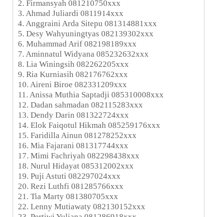
2. Firmansyah 081210750xxx
3. Ahmad Juliardi 0811914xxx
4. Anggraini Arda Sitepu 081314881xxx
5. Desy Wahyuningtyas 082139302xxx
6. Muhammad Arif 082198189xxx
7. Aminnatul Widyana 085232632xxx
8. Lia Winingsih 082262205xxx
9. Ria Kurniasih 082176762xxx
10. Aireni Biroe 082331209xxx
11. Anissa Muthia Saptadji 085310008xxx
12. Dadan sahmadan 082115283xxx
13. Dendy Darin 081322724xxx
14. Elok Faiqotul Hikmah 085259176xxx
15. Faridilla Ainun 081278252xxx
16. Mia Fajarani 081317744xxx
17. Mimi Fachriyah 082298438xxx
18. Nurul Hidayat 085312002xxx
19. Puji Astuti 082297024xxx
20. Rezi Luthfi 081285766xxx
21. Tia Marty 081380705xxx
22. Lenny Mutiawaty 082130152xxx
23. Pertiwi Yuliana 081286918xxx