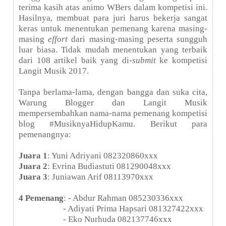
terima kasih atas animo WBers dalam kompetisi ini.
Hasilnya, membuat para juri harus bekerja sangat
keras untuk menentukan pemenang karena masing-
masing
effort
dari masing-masing peserta sungguh
luar biasa. Tidak mudah menentukan yang terbaik
dari 108 artikel baik yang di-
submit
ke kompetisi
Langit Musik 2017.
Tanpa berlama-lama, dengan bangga dan suka cita,
Warung Blogger dan Langit Musik
mempersembahkan nama-nama pemenang kompetisi
blog #MusiknyaHidupKamu. Berikut para
pemenangnya:
Juara 1
: Yuni Adriyani 082320860xxx
Juara 2
: Evrina Budiastuti 081290048xxx
Juara 3
: Juniawan Arif 08113970xxx
4 Pemenang
: - Abdur Rahman 085230336xxx
- Adiyati Prima Hapsari 081327422xxx
- Eko Nurhuda 082137746xxx