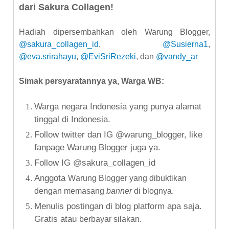
dari Sakura Collagen!
Hadiah dipersembahkan oleh Warung Blogger,
@sakura_collagen_id
,
@Susierna1
,
@eva.srirahayu
,
@EviSriRezeki
, dan
@vandy_ar
Simak persyaratannya ya
,
Warga WB:
Warga negara Indonesia yang punya alamat
tinggal di Indonesia.
Follow twitter dan IG @warung_blogger, like
fanpage Warung Blogger juga ya.
Follow IG @sakura_collagen_id
Anggota
W
arung
B
logger yang dibuktikan
dengan memasang
banner
di blognya.
Menulis postingan di blog platform apa saja.
Gratis atau
ber
bayar silakan.