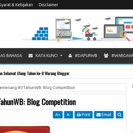
Syarat & Kebijakan
Disclaimer
AS BAHASA
KATA KUNCI
#DAPURWB
#WARGAW
 Selamat Ulang Tahun ke-8 Warung Blogger
menang #3TahunWB: Blog Competition
hunWB: Blog Competition
A
+
A
-
Print
Email