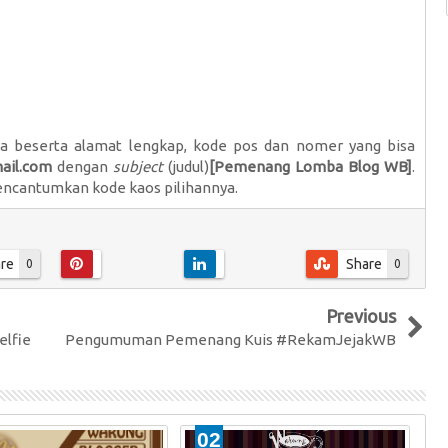
beserta alamat lengkap, kode pos dan nomer yang bisa
ail.com
dengan
subject
(judul)
[Pemenang Lomba Blog WB]
.
encantumkan kode kaos pilihannya.
re
Share
0
0
Previous
lfie
Pengumuman Pemenang Kuis #RekamJejakWB
02