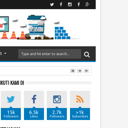
B
IKUTI KAMI DI
15k
6.5k
2.7k
>1k
Followers
Likes
Followers
Subscribes