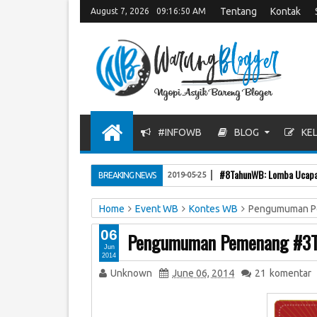
Tentang
Kontak
August 7, 2026
09:16:51 AM
#INFOWB
BLOG
KEL
#8TahunWB: Lomba Ucapan
BREAKING NEWS
2019-05-25
Home
Event WB
Kontes WB
Pengumuman Pe
06
Pengumuman Pemenang #3Ta
Jun
2014
Unknown
June 06, 2014
21
komentar