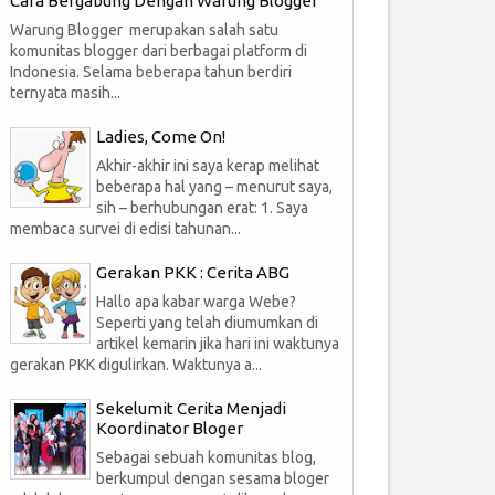
Cara Bergabung Dengan Warung Blogger
Warung Blogger merupakan salah satu
komunitas blogger dari berbagai platform di
Indonesia. Selama beberapa tahun berdiri
ternyata masih...
Ladies, Come On!
Akhir-akhir ini saya kerap melihat
beberapa hal yang – menurut saya,
sih – berhubungan erat: 1. Saya
membaca survei di edisi tahunan...
Gerakan PKK : Cerita ABG
Hallo apa kabar warga Webe?
Seperti yang telah diumumkan di
artikel kemarin jika hari ini waktunya
gerakan PKK digulirkan. Waktunya a...
Sekelumit Cerita Menjadi
Koordinator Bloger
Sebagai sebuah komunitas blog,
berkumpul dengan sesama bloger