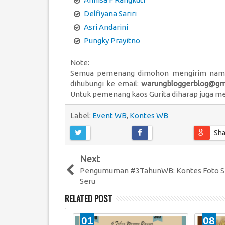
Delfiyana Sariri
Asri Andarini
Pungky Prayitno
Note:
Semua pemenang dimohon mengirim nama 
dihubungi ke email:
warungbloggerblog@gm
Untuk pemenang kaos Gurita diharap juga m
Label:
Event WB
,
Kontes WB
Sha
Next
Pengumuman #3TahunWB: Kontes Foto Se
Seru
RELATED POST
01
08