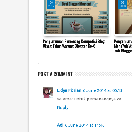
06
06
2017
2018
tah Warung Blogger Ke-6
Pengumuman Pemenang Kompetisi Blog
Pengumuma
ment”
Ulang Tahun Warung Blogger Ke-6
Menu7uh War
Jadi Blogge
POST A COMMENT
Lidya Fitrian
6 June 2014 at 06:13
selamat untuk pemenangnya ya
Reply
Adi
6 June 2014 at 11:46