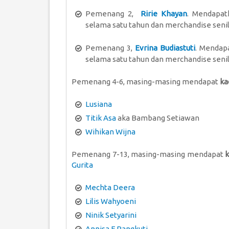
Pemenang 2,
Ririe Khayan
. Mendapa
selama satu tahun dan merchandise senil
Pemenang 3,
Evrina Budiastuti
. Menda
selama satu tahun dan merchandise senil
Pemenang 4-6, masing-masing mendapat
ka
Lusiana
Titik Asa
aka Bambang Setiawan
Wihikan Wijna
Pemenang 7-13, masing-masing mendapat
k
Gurita
Mechta Deera
Lilis Wahyoeni
Ninik Setyarini
Annisa F Rangkuti