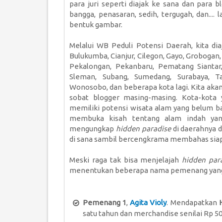
para juri seperti diajak ke sana dan para 
bangga, penasaran, sedih, tergugah, dan.... l
bentuk gambar.
Melalui WB Peduli Potensi Daerah, kita di
Bulukumba, Cianjur, Cilegon, Gayo, Grobogan
Pekalongan, Pekanbaru, Pematang Siantar
Sleman, Subang, Sumedang, Surabaya, Ta
Wonosobo, dan beberapa kota lagi. Kita akan
sobat blogger masing-masing. Kota-kota 
memiliki potensi wisata alam yang belum ba
membuka kisah tentang alam indah yan
mengungkap
hidden paradise
di daerahnya 
di sana sambil bercengkrama membahas si
Meski raga tak bisa menjelajah
hidden par
menentukan beberapa nama pemenang yang b
Pemenang 1
,
Agita Violy
. Mendapatkan
satu tahun dan merchandise senilai Rp 5