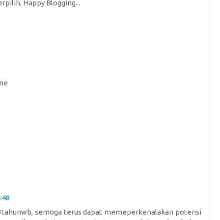
pilih, Happy Blogging...
Ane
:48
 3tahunwb, semoga terus dapat memeperkenalakan potensi