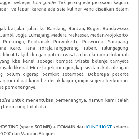
blogger sebagai
tour guide
. Tak jarang ada perasaan kagum,
apar. Iya lapar, karena ada saja kuliner yang disajikan dalam
ajak berjalan-jalan ke Bandung, Banten, Bogor, Bondowoso,
, Jambi, Jogja, Lumajang, Madura, Makassar, Medan Mojokerto,
, Ponorogo, Pontianak, Purwokerto, Purworejo, Sampang,
na Karo, Tana Toraja,Tanggerang, Tuban, Tulungagung,
 dibuat takjub dengan potensi wisata dan ekonomi di daerah
yang kita kenal sebagai tempat wisata belanja ternyata
nyak dikenal. Mereka jeli mengungkap sisi lain kota dengan
g belum digarap pemkot setempat. Beberapa peserta
dan membuat kami berdecak kagum, ingin segera berkumpul
apa pemenangnya.
adise
untuk menentukan pemenangnya, namun kami telah
eruntung. Inilah dia:
HOSTING (space 500 MB) + DOMAIN
dari
KUNCIHOST
selama
00.000 dari Warung Blogger