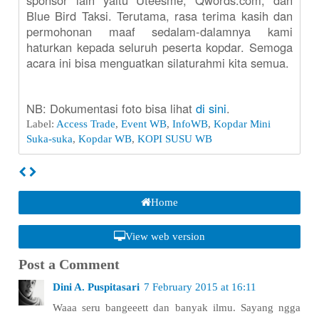
sponsor lain yaitu Uteesme, Qwords.com, dan
Blue Bird Taksi. Terutama, rasa terima kasih dan
permohonan maaf sedalam-dalamnya kami
haturkan kepada seluruh peserta kopdar. Semoga
acara ini bisa menguatkan silaturahmi kita semua.
NB: Dokumentasi foto bisa lihat
di sini
.
Label:
Access Trade
,
Event WB
,
InfoWB
,
Kopdar Mini
Suka-suka
,
Kopdar WB
,
KOPI SUSU WB
Home
View web version
Post a Comment
Dini A. Puspitasari
7 February 2015 at 16:11
Waaa seru bangeeett dan banyak ilmu. Sayang ngga