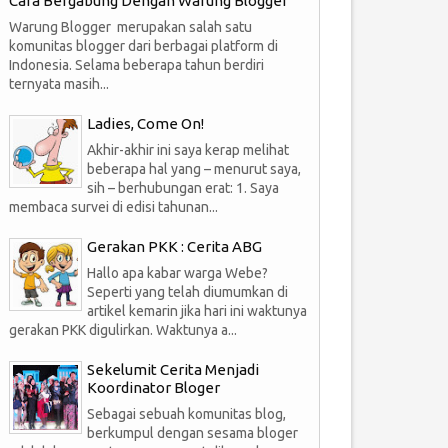
Cara Bergabung Dengan Warung Blogger
Warung Blogger merupakan salah satu
komunitas blogger dari berbagai platform di
Indonesia. Selama beberapa tahun berdiri
ternyata masih...
Ladies, Come On!
Akhir-akhir ini saya kerap melihat
beberapa hal yang – menurut saya,
sih – berhubungan erat: 1. Saya
membaca survei di edisi tahunan...
Gerakan PKK : Cerita ABG
Hallo apa kabar warga Webe?
Seperti yang telah diumumkan di
artikel kemarin jika hari ini waktunya
gerakan PKK digulirkan. Waktunya a...
Sekelumit Cerita Menjadi
Koordinator Bloger
Sebagai sebuah komunitas blog,
berkumpul dengan sesama bloger