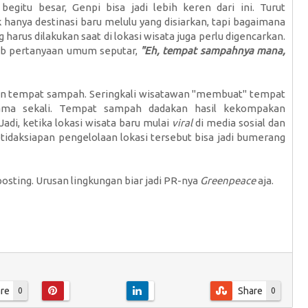
itu besar, Genpi bisa jadi lebih keren dari ini. Turut
k hanya destinasi baru melulu yang disiarkan, tapi bagaimana
harus dilakukan saat di lokasi wisata juga perlu digencarkan.
b pertanyaan umum seputar,
"Eh, tempat sampahnya mana,
an tempat sampah. Seringkali wisatawan "membuat" tempat
ma sekali. Tempat sampah dadakan hasil kekompakan
di, ketika lokasi wisata baru mulai
viral
di media sosial dan
idaksiapan pengelolaan lokasi tersebut bisa jadi bumerang
posting. Urusan lingkungan biar jadi PR-nya
Greenpeace
aja.
re
Share
0
0