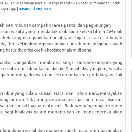
t kelakuan wisatawan narsis. Warga membuka kotak sumbangan untuk
nya lagi. |
nasional.tempo.co
lah penimbunan sampah di area pantai dan pegunungan.
asan wisata yang mendadak naik daun ketika film
5 CM
naik
r belakang dua gundukan bukit yang hijau itu, ada timbunan
ble
, lho. Ketidakmampuan indiviu untuk bertanggung jawab
 harus diderita oleh ekosistem alam di sana.
 pantai. Jangankan menikmati senja, sampah-sampah yang
esulitan untuk sekadar duduk. Sangat disayangkan, wisata
arkan menjadi rusak dan tercemar karena perlaku yang tak
ri libur yang cukup krusial, Natal dan Tahun Baru. Merayakan
ang lumrah. Tak jarang, rencana destinasi pun mulai disusun.
saja berbekal layanan internet. Baik
googling
hingga kepoin
l bagi khalayak dalam menentukan ke mana mereka akan
ktor keindahan visual dan mungkin sudah mulai membayangkan