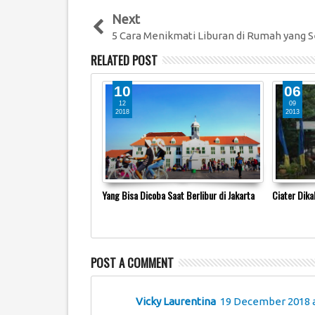
Next
5 Cara Menikmati Liburan di Rumah yang S
RELATED POST
10
06
12
09
2018
2013
an di Tahun Ini
Yang Bisa Dicoba Saat Berlibur di Jakarta
Ciater Dika
POST A COMMENT
Vicky Laurentina
19 December 2018 a