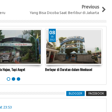
Previous
eru
Yang Bisa Dicoba Saat Berlibur di Jakarta
08
05
2012
2
la Hujan, Tapi Anget
Berlayar di Daratan dalam Monkasel
Punc
BLOGGER
FACEBOOK
t 23:53