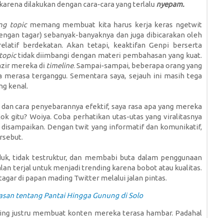
karena dilakukan dengan cara-cara yang terlalu
nyepam.
ng topic
memang membuat kita harus kerja keras ngetwit
engan tagar) sebanyak-banyaknya dan juga dibicarakan oleh
latif berdekatan. Akan tetapi, keaktifan Genpi berserta
topic
tidak diimbangi dengan materi pembahasan yang kuat.
azir mereka di
timeline
. Sampai-sampai, beberapa orang yang
 merasa terganggu. Sementara saya, sejauh ini masih tega
ng kenal.
dan cara penyebarannya efektif, saya rasa apa yang mereka
k gitu? Woiya. Coba perhatikan utas-utas yang viralitasnya
ng disampaikan. Dengan twit yang informatif dan komunikatif,
rsebut.
k, tidak testruktur, dan membabi buta dalam penggunaan
lan terjal untuk menjadi trending karena bobot atau kualitas.
agar di papan mading Twitter melalui jalan pintas.
asan tentang Pantai Hingga Gunung di Solo
ding justru membuat konten mereka terasa hambar. Padahal