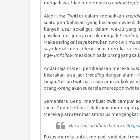
menjadi
viral
dan menempati
trending topic
Algoritma Twitter dalam menaikkan
trendi
suatu pembahasan (yang biasanya diwakili d
banyak
user
sekaligus dalam waktu yang re
pasukan netijennya untuk menjadi
trending 
Maka seringkali saya temukan twit-twit mub
saya kenal mem-
block
tagar mereka karena
nge-
unfollow
meskipun pada orang yang sali
Andai saja materi pembahasan mereka kuat 
bicarakan bisa jadi
trending
dengan alami. Ko
tinggi. Setiap twit pasti ada poin pokok ya
orang-orang akan sukarela merespon twit te
Sementara Genpi membuat twit campur adu
tagar. Genpi terlihat tidak ingin menempuh ja
Mereka justru terlihat ambisius mengangkat t
Baca tulisan Ilham lainnya:
Penjel
Fokus mereka untuk menjadi viral dan tren