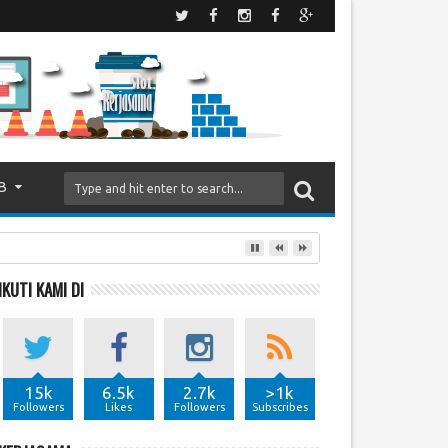
B
IKUTI KAMI DI
15k
6.5k
2.7k
>1k
Followers
Likes
Followers
Subscribes