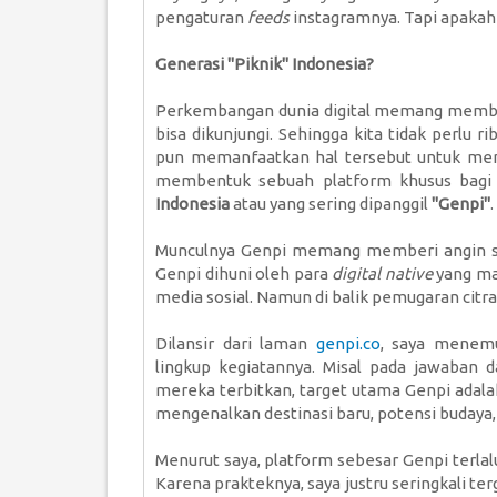
pengaturan
feeds
instagramnya. Tapi apakah
Generasi "Piknik" Indonesia?
Perkembangan dunia digital memang membua
bisa dikunjungi. Sehingga kita tidak perlu 
pun memanfaatkan hal tersebut untuk men
membentuk sebuah platform khusus bagi
Indonesia
atau yang sering dipanggil
"Genpi"
.
Munculnya Genpi memang memberi angin seg
Genpi dihuni oleh para
digital native
yang mas
media sosial. Namun di balik pemugaran citra
Dilansir dari laman
genpi.co
, saya menemu
lingkup kegiatannya. Misal pada jawaban d
mereka terbitkan, target utama Genpi adala
mengenalkan destinasi baru, potensi budaya, 
Menurut saya, platform sebesar Genpi terlal
Karena prakteknya, saya justru seringkali t