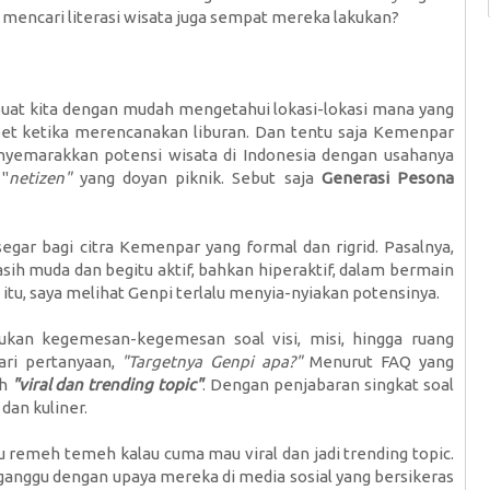
 mencari literasi wisata juga sempat mereka lakukan?
t kita dengan mudah mengetahui lokasi-lokasi mana yang
ribet ketika merencanakan liburan. Dan tentu saja Kemenpar
yemarakkan potensi wisata di Indonesia dengan usahanya
 "
netizen"
yang doyan piknik. Sebut saja
Generasi Pesona
ar bagi citra Kemenpar yang formal dan rigrid. Pasalnya,
ih muda dan begitu aktif, bahkan hiperaktif, dalam bermain
 itu, saya melihat Genpi terlalu menyia-nyiakan potensinya.
kan kegemesan-kegemesan soal visi, misi, hingga ruang
ari pertanyaan,
"Targetnya Genpi apa?"
Menurut FAQ yang
h
"viral dan trending topic"
. Dengan penjabaran singkat soal
dan kuliner.
u remeh temeh kalau cuma mau viral dan jadi trending topic.
erganggu dengan upaya mereka di media sosial yang bersikeras