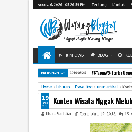
Tentang
Kontak
August 6, 2026
05:27:00 PM
#INFOWB
BLOG
KEL
#8TahunWB: Lomba Ucapan
BREAKING NEWS
2019-05-25
Home
Liburan
Travelling
urun artikel
Konte
19
Konten Wisata Nggak Melulu
Dec
2018
Ilham Bachtiar
December 19, 2018
15