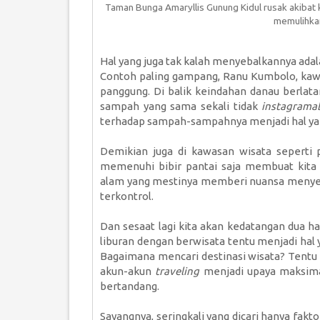
Taman Bunga Amaryllis Gunung Kidul rusak akiba
memulihkan
Hal yang juga tak kalah menyebalkannya ada
Contoh paling gampang, Ranu Kumbolo, kaw
panggung. Di balik keindahan danau berlata
sampah yang sama sekali tidak
instagrama
terhadap sampah-sampahnya menjadi hal yang
Demikian juga di kawasan wisata seperti
memenuhi bibir pantai saja membuat kita k
alam yang mestinya memberi nuansa menyeg
terkontrol.
Dan sesaat lagi kita akan kedatangan dua ha
liburan dengan berwisata tentu menjadi hal y
Bagaimana mencari destinasi wisata? Tentu 
akun-akun
traveling
menjadi upaya maksima
bertandang.
Sayangnya, seringkali yang dicari hanya fa