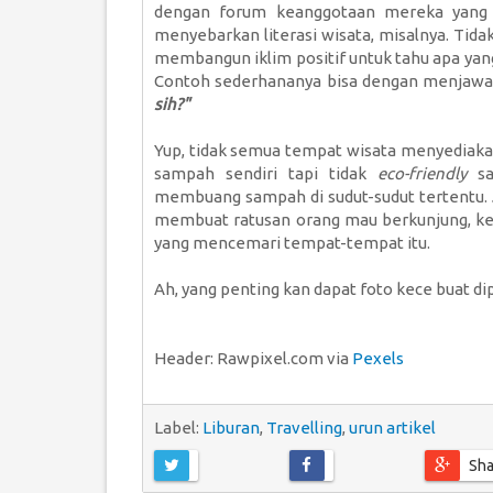
dengan forum keanggotaan mereka yang beg
menyebarkan literasi wisata, misalnya. Tida
membangun iklim positif untuk tahu apa yang 
Contoh sederhananya bisa dengan menjawa
sih?"
Yup, tidak semua tempat wisata menyediak
sampah sendiri tapi tidak
eco-friendly
sa
membuang sampah di sudut-sudut tertentu. Ja
membuat ratusan orang mau berkunjung, ket
yang mencemari tempat-tempat itu.
Ah, yang penting kan dapat foto kece buat di
Header: Rawpixel.com via
Pexels
Label:
Liburan
,
Travelling
,
urun artikel
Sha