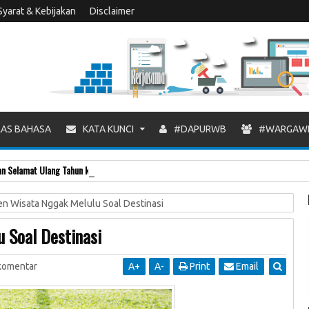
Syarat & Kebijakan
Disclaimer
AS BAHASA
KATA KUNCI
#DAPURWB
#WARGAW
 Selamat Ulang Tahun ke-8 Warung Blogger
n Wisata Nggak Melulu Soal Destinasi
 Soal Destinasi
komentar
A
+
A
-
Print
Email