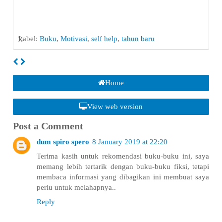
x
Label:
Buku
,
Motivasi
,
self help
,
tahun baru
Home
View web version
Post a Comment
dum spiro spero
8 January 2019 at 22:20
Terima kasih untuk rekomendasi buku-buku ini, saya
memang lebih tertarik dengan buku-buku fiksi, tetapi
membaca informasi yang dibagikan ini membuat saya
perlu untuk melahapnya..
Reply