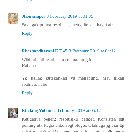
Jhon simpel
3 February 2019 at 01:35
Saya gak punya resolusi.., mengalir saja bagai air...
Reply
Rhoshandhayani KT 💕
3 February 2019 at 04:12
Wihiooi jadi resolusiku semua dong ini
Hahaha
Yg paling kutekankan ya menabung. Mau nikah
soalnya, hehe
Reply
Rindang Yuliani
3 February 2019 at 05:12
Ketiganya bener2 resolusiku banget. Konsisten sgt
penting utk kegiatanku sbgt bloger. Olahraga jg biar ttp
sehat ngapa2in. Dan menabung, ini tentu jd PR besar