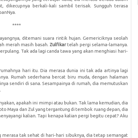
, dikecupnya berkali-kali sambil terisak. Sungguh terasa
panNya.
****
angnya, ditemani suara rintik hujan. Gemericiknya seolah
ah merah masih basah.
Zulfikar
telah pergi selama-lamanya.
erpulang. Tak ada lagi canda tawa yang akan menghiasi hari-
mahnya hari itu. Dia merasa dunia ini tak ada artinya lagi
mahnya. Rumah sederhana bercat biru muda, dengan halaman
irinya sendiri di sana. Sesampainya di rumah, dia memutuskan
.
akan, apakah ini mimpi atau bukan. Tak lama kemudian, dia
to Maya dan Zul yang tergantung di tembok ruang depan, dia
menyayangi kalian. Tapi kenapa kalian pergi begitu cepat? Aku
 merasa tak sehat di hari-hari sibuknya, dia tetap semangat