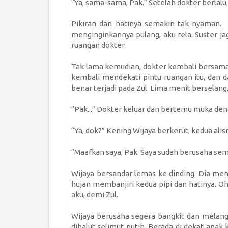
“Ya, sama-sama, Pak.” Setelah dokter berlalu,
Pikiran dan hatinya semakin tak nyaman. 
menginginkannya pulang, aku rela. Suster ja
ruangan dokter.
Tak lama kemudian, dokter kembali bersama
kembali mendekati pintu ruangan itu, dan 
benar terjadi pada Zul. Lima menit berselang, 
“Pak...” Dokter keluar dan bertemu muka den
“Ya, dok?” Kening Wijaya berkerut, kedua alis
“Maafkan saya, Pak. Saya sudah berusaha se
Wijaya bersandar lemas ke dinding. Dia me
hujan membanjiri kedua pipi dan hatinya. Oh
aku, demi Zul.
Wijaya berusaha segera bangkit dan melangk
dibalut selimut putih. Berada di dekat anak