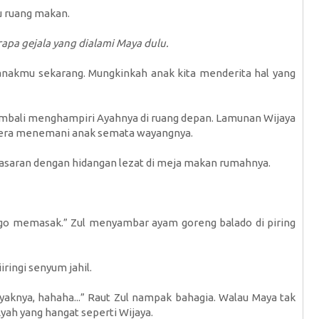
ju ruang makan.
pa gejala yang dialami Maya dulu.
anakmu sekarang. Mungkinkah anak kita menderita hal yang
embali menghampiri Ayahnya di ruang depan. Lamunan Wijaya
egera menemani anak semata wayangnya.
asaran dengan hidangan lezat di meja makan rumahnya.
ago memasak.” Zul menyambar ayam goreng balado di piring
iringi senyum jahil.
yaknya, hahaha...” Raut Zul nampak bahagia. Walau Maya tak
yah yang hangat seperti Wijaya.