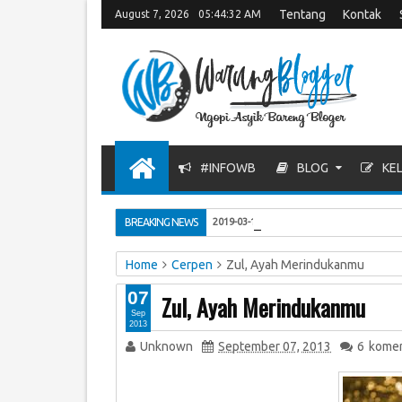
Tentang
Kontak
August 7, 2026
05:44:32 AM
#INFOWB
BLOG
KEL
Teman atau Bukan?
BREAKING NEWS
2019-03-12
Home
Cerpen
Zul, Ayah Merindukanmu
07
Zul, Ayah Merindukanmu
Sep
2013
Unknown
September 07, 2013
6
komen