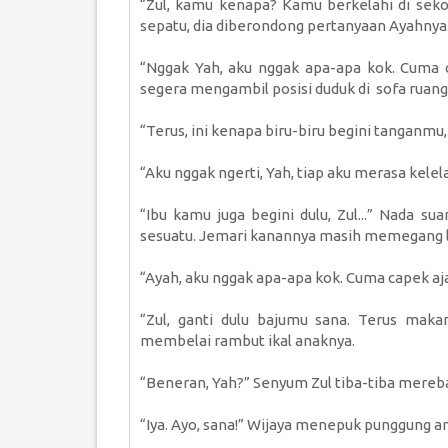
“Zul, kamu kenapa? Kamu berkelahi di sek
sepatu, dia diberondong pertanyaan Ayahnya
“Nggak Yah, aku nggak apa-apa kok. Cuma 
segera mengambil posisi duduk di sofa ruang
“Terus, ini kenapa biru-biru begini tanganmu,
“Aku nggak ngerti, Yah, tiap aku merasa kelel
“Ibu kamu juga begini dulu, Zul...” Nada 
sesuatu. Jemari kanannya masih memegang l
“Ayah, aku nggak apa-apa kok. Cuma capek aj
“Zul, ganti dulu bajumu sana. Terus mak
membelai rambut ikal anaknya.
“Beneran, Yah?” Senyum Zul tiba-tiba mereb
“Iya. Ayo, sana!” Wijaya menepuk punggung a