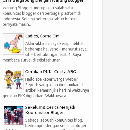
Cara Bergabung Dengan Warung Blogger
Warung Blogger merupakan salah satu
komunitas blogger dari berbagai platform di
Indonesia. Selama beberapa tahun berdiri
ternyata masih...
Ladies, Come On!
Akhir-akhir ini saya kerap melihat
beberapa hal yang – menurut saya,
sih – berhubungan erat: 1. Saya
membaca survei di edisi tahunan...
Gerakan PKK : Cerita ABG
Hallo apa kabar warga Webe?
Seperti yang telah diumumkan di
artikel kemarin jika hari ini waktunya
gerakan PKK digulirkan. Waktunya a...
Sekelumit Cerita Menjadi
Koordinator Bloger
Sebagai sebuah komunitas blog,
berkumpul dengan sesama bloger