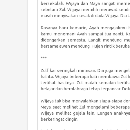
bersekolah. Wijaya dan Maya sangat memer
sebelum Zul. Wijaya memilih merawat sendiri
masih menyisakan sesak di dada Wijaya. Dia t
Rasanya baru kemarin, Ayah mengajakmu be
kamu menemani Ayah sampai tua nanti. Ke
didengarkan semesta. Langit mendung mu
bersama awan mendung. Hujan rintik berubah
***
Zulfikar seringkali mimisan. Dia juga menge
hal itu. Wijaya beberapa kali membawa Zul 
terlihat hasilnya. Zul malah semakin terl
belajar dan berolahraga tetap terpancar. Do
Wijaya tak bisa menyalahkan siapa-siapa denga
Maya, saat melihat Zul mengalami beberapa 
Wijaya melihat gejala lain. Lengan anakn
berkeringat dingin.