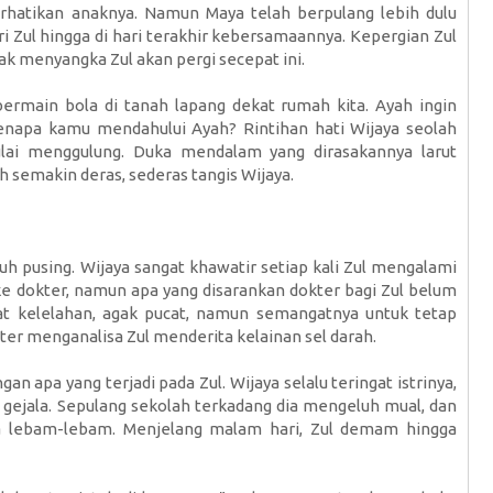
hatikan anaknya. Namun Maya telah berpulang lebih dulu
 Zul hingga di hari terakhir kebersamaannya. Kepergian Zul
ak menyangka Zul akan pergi secepat ini.
rmain bola di tanah lapang dekat rumah kita. Ayah ingin
napa kamu mendahului Ayah? Rintihan hati Wijaya seolah
lai menggulung. Duka mendalam yang dirasakannya larut
 semakin deras, sederas tangis Wijaya.
luh pusing. Wijaya sangat khawatir setiap kali Zul mengalami
ke dokter, namun apa yang disarankan dokter bagi Zul belum
ihat kelelahan, agak pucat, namun semangatnya untuk tetap
kter menganalisa Zul menderita kelainan sel darah.
n apa yang terjadi pada Zul. Wijaya selalu teringat istrinya,
gejala. Sepulang sekolah terkadang dia mengeluh mual, dan
ya lebam-lebam. Menjelang malam hari, Zul demam hingga