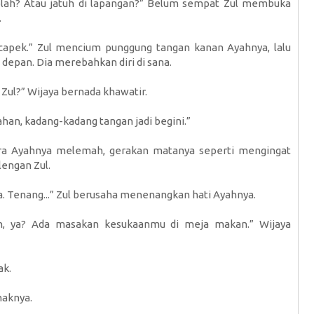
olah? Atau jatuh di lapangan?” Belum sempat Zul membuka
.
capek.” Zul mencium punggung tangan kanan Ayahnya, lalu
 depan. Dia merebahkan diri di sana.
 Zul?” Wijaya bernada khawatir.
ahan, kadang-kadang tangan jadi begini.”
suara Ayahnya melemah, gerakan matanya seperti mengingat
engan Zul.
a. Tenang...” Zul berusaha menenangkan hati Ayahnya.
an, ya? Ada masakan kesukaanmu di meja makan.” Wijaya
ak.
naknya.