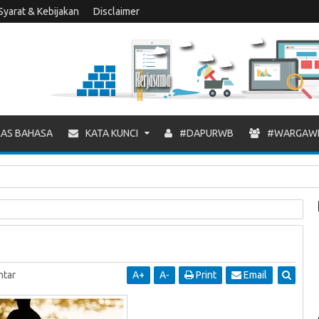
Syarat & Kebijakan
Disclaimer
AS BAHASA
KATA KUNCI
#DAPURWB
#WARGAW
tar
A
+
A
-
Print
Email