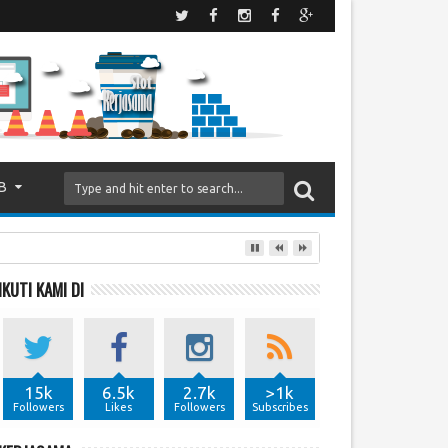
B
IKUTI KAMI DI
15k
6.5k
2.7k
>1k
Followers
Likes
Followers
Subscribes