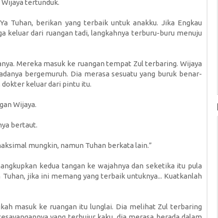
 Wijaya tertunduk.
Ya Tuhan, berikan yang terbaik untuk anakku. Jika Engkau
ga keluar dari ruangan tadi, langkahnya terburu-buru menuju
nya. Mereka masuk ke ruangan tempat Zul terbaring. Wijaya
dadanya bergemuruh. Dia merasa sesuatu yang buruk benar-
dokter keluar dari pintu itu.
gan Wijaya.
nya bertaut.
maksimal mungkin, namun Tuhan berkata lain.”
nangkupkan kedua tangan ke wajahnya dan seketika itu pula
 Tuhan, jika ini memang yang terbaik untuknya... Kuatkanlah
ah masuk ke ruangan itu lunglai. Dia melihat Zul terbaring
 kesayangannya yang terbujur kaku, dia merasa berada dalam