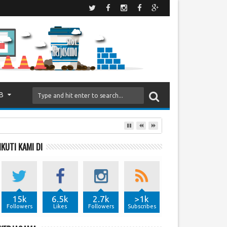
B
IKUTI KAMI DI
15k
6.5k
2.7k
>1k
Followers
Likes
Followers
Subscribes