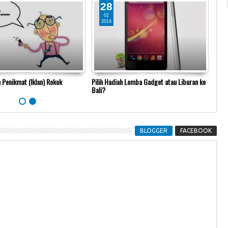
28
02
2014
2
 Penikmat (Iklan) Rokok
Pilih Hadiah Lomba Gadget atau Liburan ke
Tatka
Bali?
BLOGGER
FACEBOOK