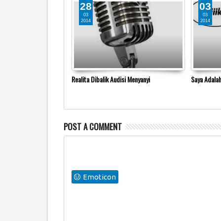
28
03
03
03
2014
2014
Realita Dibalik Audisi Menyanyi
Saya Adalah
POST A COMMENT
Emoticon