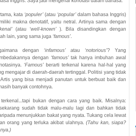
asa Inggris. Saya jadi mengenal konotasi dalam bahasa.
tama, kata
‘populer’
(atau
‘popular’
dalam bahasa Inggris)
iliki makna denotatif, yaitu netral. Artinya sama dengan
rkenal’
(atau
‘well-known’
). Bila disandingkan dengan
ilah lain, yang sama juga
‘famous’.
gaimana dengan
‘infamous’
atau
‘notorious’
? Yang
mbedakannya dengan
‘famous’
tak hanya imbuhan awal
onotasinya.
‘Famous’
berarti terkenal karena hal-hal yang
ng mengajar di daerah-daerah tertinggal. Politisi yang tidak
i. Artis yang bisa menjadi panutan untuk berbuat baik dan
 masih banyak contohnya.
 terkenal...tapi bukan dengan cara yang baik. Misalnya:
 sekarang sudah tidak malu-malu lagi dan bahkan tidak
daripada menunjukkan bakat yang nyata. Tukang cela lewat
an orang yang terluka akibat ulahnya.
(Tahu kan, siapa?
nya.)