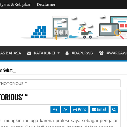
Syarat & Kebijakan
Disclaimer
AS BAHASA
KATA KUNCI
#DAPURWB
#WARGAW
 Selamat Ulang Tahun ke-8 Warung Blogger
‘NOTORIOUS’ “
ORIOUS’ “
A
+
A
-
Print
Email
, mungkin ini juga karena profesi saya sebagai pengajar