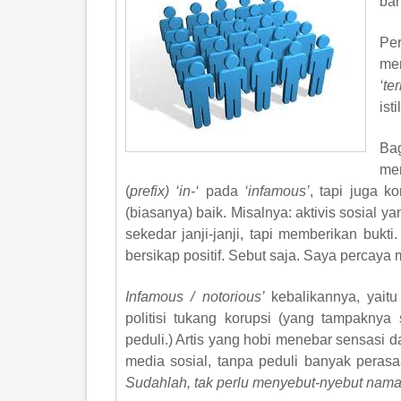
bah
Per
mem
‘te
ist
Ba
me
(
prefix) ‘in-‘
pada
‘infamous’
, tapi juga k
(biasanya) baik. Misalnya: aktivis sosial ya
sekedar janji-janji, tapi memberikan bukt
bersikap positif. Sebut saja. Saya percaya
Infamous / notorious’
kebalikannya, yaitu
politisi tukang korupsi (yang tampaknya
peduli.) Artis yang hobi menebar sensasi 
media sosial, tanpa peduli banyak perasa
Sudahlah, tak perlu menyebut-nyebut nama