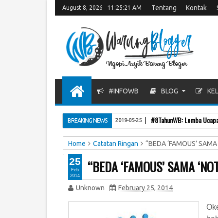
Tentang
Kontak
August 8, 2026
11:25:22 AM
#INFOWB
BLOG
KEL
#8TahunWB: Lomba Ucapan
BREAKING NEWS
2019-05-25
Home
Catatan Ringan
“BEDA ‘FAMOUS’ SAMA 
25
“BEDA ‘FAMOUS’ SAMA ‘NOT
Feb
2014
Unknown
February 25, 2014
Oke