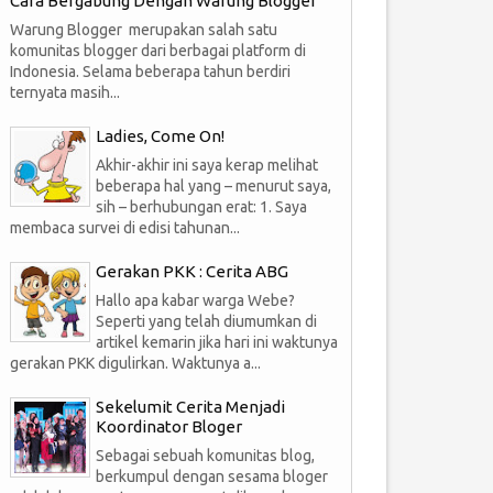
Cara Bergabung Dengan Warung Blogger
Warung Blogger merupakan salah satu
komunitas blogger dari berbagai platform di
Indonesia. Selama beberapa tahun berdiri
ternyata masih...
Ladies, Come On!
Akhir-akhir ini saya kerap melihat
beberapa hal yang – menurut saya,
sih – berhubungan erat: 1. Saya
membaca survei di edisi tahunan...
Gerakan PKK : Cerita ABG
Hallo apa kabar warga Webe?
Seperti yang telah diumumkan di
artikel kemarin jika hari ini waktunya
gerakan PKK digulirkan. Waktunya a...
Sekelumit Cerita Menjadi
Koordinator Bloger
Sebagai sebuah komunitas blog,
berkumpul dengan sesama bloger