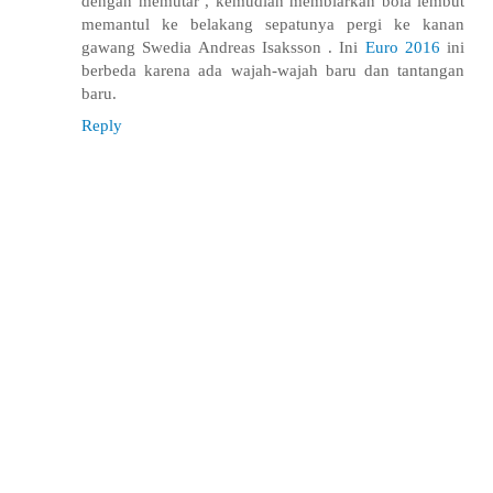
dengan memutar , kemudian membiarkan bola lembut
memantul ke belakang sepatunya pergi ke kanan
gawang Swedia Andreas Isaksson . Ini
Euro 2016
ini
berbeda karena ada wajah-wajah baru dan tantangan
baru.
Reply