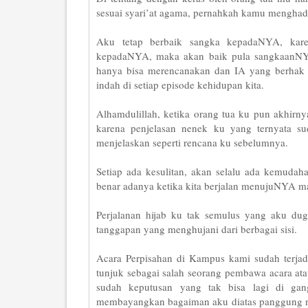
sesuai syari’at agama, pernahkah kamu mengha
Aku tetap berbaik sangka kepadaNYA, kare
kepadaNYA, maka akan baik pula sangkaanNYA 
hanya bisa merencanakan dan IA yang berhak 
indah di setiap episode kehidupan kita.
Alhamdulillah, ketika orang tua ku pun akhirn
karena penjelasan nenek ku yang ternyata s
menjelaskan seperti rencana ku sebelumnya.
Setiap ada kesulitan, akan selalu ada kemudah
benar adanya ketika kita berjalan menujuNYA ma
Perjalanan hijab ku tak semulus yang aku du
tanggapan yang menghujani dari berbagai sisi.
Acara Perpisahan di Kampus kami sudah terjadw
tunjuk sebagai salah seorang pembawa acara ata
sudah keputusan yang tak bisa lagi di ga
membayangkan bagaiman aku diatas panggung nant