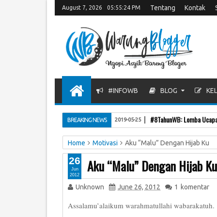
Tentang
Kontak
August 7, 2026
05:55:25 PM
#INFOWB
BLOG
KEL
Teman atau Bukan?
BREAKING NEWS
2019-03-12
Home
Motivasi
Aku “Malu” Dengan Hijab Ku
26
Aku “Malu” Dengan Hijab Ku
Jun
2012
Unknown
June 26, 2012
1
komentar
Assalamu’alaikum warahmatullahi wabarakatuh.