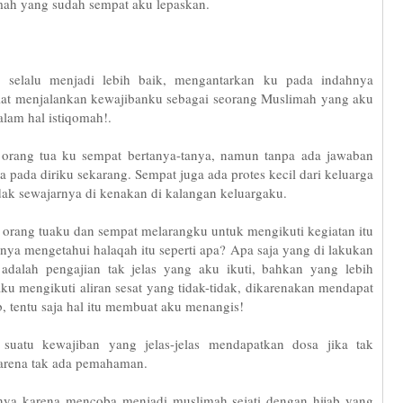
mah yang sudah sempat aku lepaskan.
selalu menjadi lebih baik, mengantarkan ku pada indahnya
at menjalankan kewajibanku sebagai seorang Muslimah yang aku
alam hal istiqomah!.
 orang tua ku sempat bertanya-tanya, namun tanpa ada jawaban
 pada diriku sekarang. Sempat juga ada protes kecil dari keluarga
ak sewajarnya di kenakan di kalangan keluargaku.
orang tuaku dan sempat melarangku untuk mengikuti kegiatan itu
nya mengetahui halaqah itu seperti apa? Apa saja yang di lakukan
dalah pengajian tak jelas yang aku ikuti, bahkan yang lebih
ku mengikuti aliran sesat yang tidak-tidak, dikarenakan mendapat
b, tentu saja hal itu membuat aku menangis!
suatu kewajiban yang jelas-jelas mendapatkan dosa jika tak
arena tak ada pemahaman.
nya karena mencoba menjadi muslimah sejati dengan hijab yang