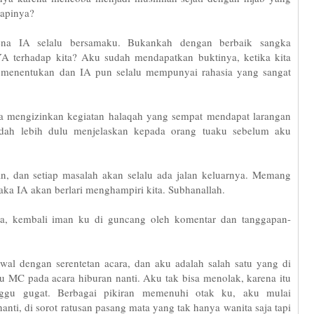
dapinya?
na IA selalu bersamaku. Bukankah dengan berbaik sangka
terhadap kita? Aku sudah mendapatkan buktinya, ketika kita
menentukan dan IA pun selalu mempunyai rahasia yang sangat
ya mengizinkan kegiatan halaqah yang sempat mendapat larangan
udah lebih dulu menjelaskan kepada orang tuaku sebelum aku
an, dan setiap masalah akan selalu ada jalan keluarnya. Memang
ka IA akan berlari menghampiri kita. Subhanallah.
ga, kembali iman ku di guncang oleh komentar dan tanggapan-
al dengan serentetan acara, dan aku adalah salah satu yang di
u MC pada acara hiburan nanti. Aku tak bisa menolak, karena itu
nggu gugat. Berbagai pikiran memenuhi otak ku, aku mulai
i, di sorot ratusan pasang mata yang tak hanya wanita saja tapi