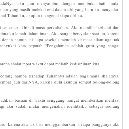
padaNya, aku pun menyambut dengan membuka hati, mulai
anan yang masih melekat erat dalam diri yang baru ku menyadari
genal Tuhan ku, akupun mengenal siapa diri ku.
 semester akhir di masa perkuliahan. Aku memilih berhenti dan
uatku lemah dalam iman. Aku sangat bersyukur saat itu, karena
 depan namun tak lupa sesekali menoleh ke masa silam agat tak
menyukai kata pepatah “Pengalaman adalah guru yang sangat
rena shalat tepat waktu dapat melatih kedisiplinan kita.
seorang hamba terhadap Tuhannya adalah bagaimana shalatnya,
sempat jauh dariNYA, karena dulu akupun sempat bolong-bolong
jadikan bacaan di waktu senggang, sangat memberikan menfaat
agi aku sudah mulai mengenakan identitasku sebagai seorang
rharu, karena aku tak bisa menggambarkan betapa bangganya aku