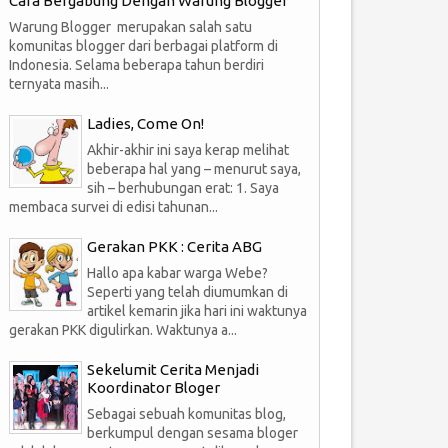
Cara Bergabung Dengan Warung Blogger
Warung Blogger merupakan salah satu
komunitas blogger dari berbagai platform di
Indonesia. Selama beberapa tahun berdiri
ternyata masih...
Ladies, Come On!
Akhir-akhir ini saya kerap melihat
beberapa hal yang – menurut saya,
sih – berhubungan erat: 1. Saya
membaca survei di edisi tahunan...
Gerakan PKK : Cerita ABG
Hallo apa kabar warga Webe?
Seperti yang telah diumumkan di
artikel kemarin jika hari ini waktunya
gerakan PKK digulirkan. Waktunya a...
Sekelumit Cerita Menjadi
Koordinator Bloger
Sebagai sebuah komunitas blog,
berkumpul dengan sesama bloger