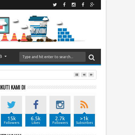
B
IKUTI KAMI DI
15k
6.5k
2.7k
>1k
Followers
Likes
Followers
Subscribes