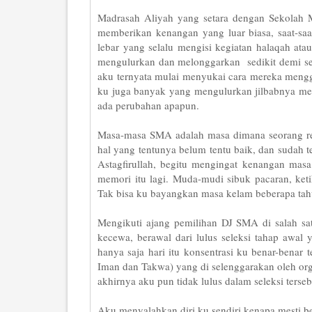
Madrasah Aliyah yang setara dengan Sekolah 
memberikan kenangan yang luar biasa, saat-saa
lebar yang selalu mengisi kegiatan halaqah ata
mengulurkan dan melonggarkan sedikit demi sed
aku ternyata mulai menyukai cara mereka meng
ku juga banyak yang mengulurkan jilbabnya men
ada perubahan apapun.
Masa-masa SMA adalah masa dimana seorang rem
hal yang tentunya belum tentu baik, dan sudah t
Astagfirullah, begitu mengingat kenangan m
memori itu lagi. Muda-mudi sibuk pacaran, keti
Tak bisa ku bayangkan masa kelam beberapa tah
Mengikuti ajang pemilihan DJ SMA di salah sa
kecewa, berawal dari lulus seleksi tahap awal 
hanya saja hari itu konsentrasi ku benar-benar
Iman dan Takwa) yang di selenggarakan oleh org
akhirnya aku pun tidak lulus dalam seleksi terse
Aku menyalahkan diri ku sendiri kenapa mesti b