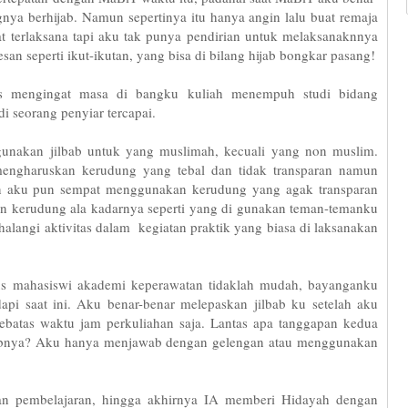
ya berhijab. Namun sepertinya itu hanya angin lalu buat remaja
 terlaksana tapi aku tak punya pendirian untuk melaksanaknnya
san seperti ikut-ikutan, yang bisa di bilang hijab bongkar pasang!
us mengingat masa di bangku kuliah menempuh studi bidang
i seorang penyiar tercapai.
nakan jilbab untuk yang muslimah, kecuali yang non muslim.
ngharuskan kerudung yang tebal dan tidak transparan namun
n aku pun sempat menggunakan kerudung yang agak transparan
n kerudung ala kadarnya seperti yang di gunakan teman-temanku
langi aktivitas dalam kegiatan praktik yang biasa di laksanakan
gus mahasiswi akademi keperawatan tidaklah mudah, bayanganku
pi saat ini. Aku benar-benar melepaskan jilbab ku setelah aku
ebatas waktu jam perkuliahan saja. Lantas apa tanggapan kedua
lbabnya? Aku hanya menjawab dengan gelengan atau menggunakan
an pembelajaran, hingga akhirnya IA memberi Hidayah dengan