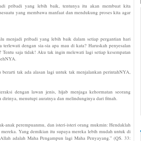
di pribadi yang lebih baik, tentunya itu akan membuat kita
an sesuatu yang membawa manfaat dan mendukung proses kita agar
u menjadi pribadi yang lebih baik dalam setiap pergantian hari
a terlewati dengan sia-sia apa mau di kata? Haruskah penyesalan
ya? Tentu saja tidak! Aku tak ingin melewati lagi setiap kesempatan
olehNYA.
berarti tak ada alasan lagi untuk tak menjalankan perintahNYA,
teraksi dengan lawan jenis, hijab menjaga kehormatan seorang
dirinya, menutupi auratnya dan melindunginya dari fitnah.
anak-anak perempuanmu, dan isteri-isteri orang mukmin: Hendaklah
 mereka. Yang demikian itu supaya mereka lebih mudah untuk di
n Allah adalah Maha Pengampun lagi Maha Penyayang.” (QS. 33: