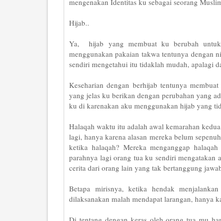
mengenakan Identitas ku sebagai seorang Musli
Hijab..
Ya, hijab yang membuat ku berubah untuk 
menggunakan pakaian takwa tentunya dengan ni
sendiri mengetahui itu tidaklah mudah, apalagi d
Keseharian dengan berhijab tentunya membuat
yang jelas ku berikan dengan perubahan yang ada
ku di karenakan aku menggunakan hijab yang tid
Halaqah waktu itu adalah awal kemarahan kedua 
lagi, hanya karena alasan mereka belum sepenuh
ketika halaqah? Mereka menganggap halaqah a
parahnya lagi orang tua ku sendiri mengatakan a
cerita dari orang lain yang tak bertanggung jawa
Betapa mirisnya, ketika hendak menjalankan 
dilaksanakan malah mendapat larangan, hanya k
Di tentang dengan keras oleh orang tua mu ha