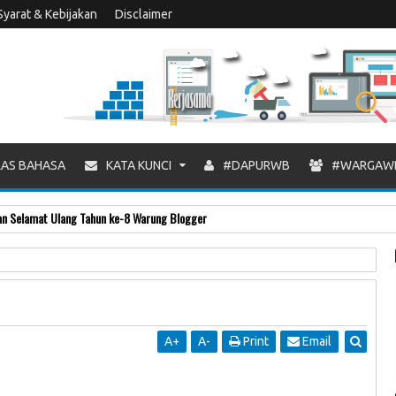
Syarat & Kebijakan
Disclaimer
AS BAHASA
KATA KUNCI
#DAPURWB
#WARGAW
A
+
A
-
Print
Email