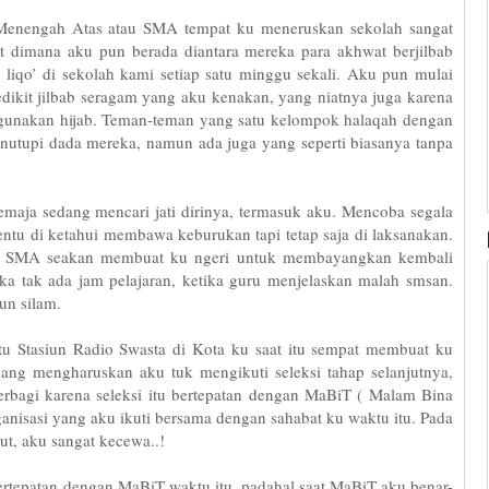
Menengah Atas atau SMA tempat ku meneruskan sekolah sangat
t dimana aku pun berada diantara mereka para akhwat berjilbab
u liqo’ di sekolah kami setiap satu minggu sekali. Aku pun mulai
ikit jilbab seragam yang aku kenakan, yang niatnya juga karena
gunakan hijab. Teman-teman yang satu kelompok halaqah dengan
utupi dada mereka, namun ada juga yang seperti biasanya tanpa
aja sedang mencari jati dirinya, termasuk aku. Mencoba segala
entu di ketahui membawa keburukan tapi tetap saja di laksanakan.
asa SMA seakan membuat ku ngeri untuk membayangkan kembali
ka tak ada jam pelajaran, ketika guru menjelaskan malah smsan.
un silam.
tu Stasiun Radio Swasta di Kota ku saat itu sempat membuat ku
yang mengharuskan aku tuk mengikuti seleksi tahap selanjutnya,
 terbagi karena seleksi itu bertepatan dengan MaBiT ( Malam Bina
anisasi yang aku ikuti bersama dengan sahabat ku waktu itu. Pada
but, aku sangat kecewa..!
ertepatan dengan MaBiT waktu itu, padahal saat MaBiT aku benar-