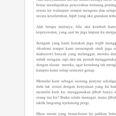
benar mendapatkan pencerahan tentanng pentingn
seusia ku walaupun sempat mengena dan sempat
secara keseluruhan, hijab yang aku gunakan terke
Ahh betapa mirisnya, bila aku kembali har
keperawatan, yang saat itu juga impian ku menjad
Seragam yang kami kenakan juga wajib menggu
Akademi tempat kami menempuh studi juga me
mahasiswi banyak yang melanggar, mereka da
untuk seragam, tapi aku tak pernah menggunaka
dengan alasan mereka, agar kerudung tak mengha
kampus kami setiap semester genap.
Memulai karir sebagai seorang penyiar sekali
dulu tak sesuai dengan kenyataan yang ku hada
memulai karir ku, menggunakan jilbab hanya s
orang tua ku? Ibuku selalu menegur, mana ji
taktik langsung nyelonong pergi.
Masa suram yang benar-benar ku jadikan bah