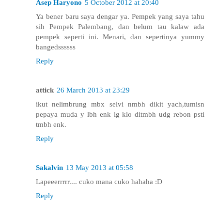
Asep Haryono
5 October 2012 at 20:40
Ya bener baru saya dengar ya. Pempek yang saya tahu
sih Pempek Palembang, dan belum tau kalaw ada
pempek seperti ini. Menari, dan sepertinya yummy
bangedssssss
Reply
attick
26 March 2013 at 23:29
ikut nelimbrung mbx selvi nmbh dikit yach,tumisn
pepaya muda y lbh enk lg klo ditmbh udg rebon psti
tmbh enk.
Reply
Sakalvin
13 May 2013 at 05:58
Lapeeerrrrr.... cuko mana cuko hahaha :D
Reply