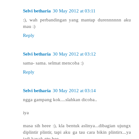
Selvi betharia
30 May 2012 at 03:11
:), wah perbandingan yang mantap durennnnnn aku
mau :)
Reply
Selvi betharia
30 May 2012 at 03:12
sama- sama. selmat mencoba :)
Reply
Selvi betharia
30 May 2012 at 03:14
ngga gampang kok....slahkan dicoba..
iya
masa sih heee :), kla bentuk aslinya...dibagian ujungx
diplintir plintir, tapi aku ga tau cara bikin plintirx...ya
jadi kayak gtu hee