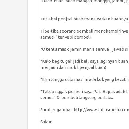
"Buah-buah-buah mangga, manggis, jambu, pe
Teriak si penjual buah menawarkan buahnya y
Tiba-tiba seorang pembeli menghampirinya 
semua?" tanya si pembeli.
"O tentu mas dijamin manis semua," jawab si
"Kalo begitu gak jadi beli, saya lagi nyari bu
menjauh dari mobil penjual buah)
"Ehh tunggu dulu mas ini ada kok yang kecu
"Tetep nggak jadi beli saya Pak. Bapak udah 
semua" Si pembeli langsung berlalu...
Sumber gambar: http://www.tubasmedia.co
Salam