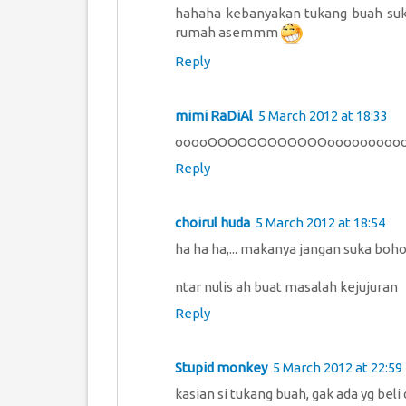
hahaha kebanyakan tukang buah suka
rumah asemmm
Reply
mimi RaDiAl
5 March 2012 at 18:33
ooooOOOOOOOOOOOOooooooooooo,,
Reply
choirul huda
5 March 2012 at 18:54
ha ha ha,... makanya jangan suka bohon
ntar nulis ah buat masalah kejujuran
Reply
Stupid monkey
5 March 2012 at 22:59
kasian si tukang buah, gak ada yg be