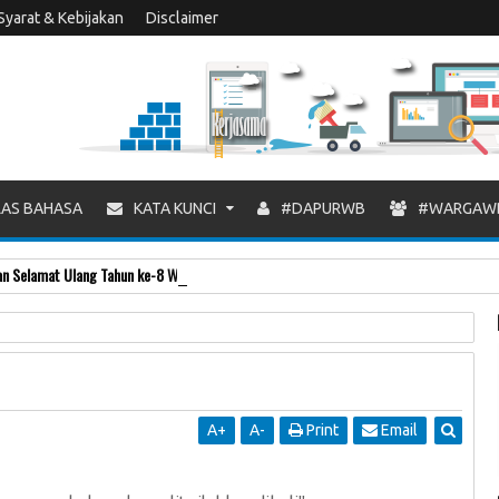
Syarat & Kebijakan
Disclaimer
AS BAHASA
KATA KUNCI
#DAPURWB
#WARGAW
 Selamat Ulang Tahun ke-8 Warung Blogger
A
+
A
-
Print
Email