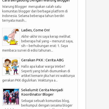
Cara Bergabung Dengan Warung Blogger
Warung Blogger merupakan salah satu
komunitas blogger dari berbagai platform di
Indonesia. Selama beberapa tahun berdiri
ternyata masih...
Ladies, Come On!
Akhir-akhir ini saya kerap melihat
beberapa hal yang – menurut saya,
sih – berhubungan erat: 1. Saya
membaca survei di edisi tahunan...
15
30
Gerakan PKK : Cerita ABG
05
04
Hallo apa kabar warga Webe?
012
2012
Seperti yang telah diumumkan di
artikel kemarin jika hari ini waktunya
gerakan PKK digulirkan. Waktunya a...
Sekelumit Cerita Menjadi
Koordinator Bloger
 Mati
Ini Bukan Mie Instant
Sebagai sebuah komunitas blog,
berkumpul dengan sesama bloger