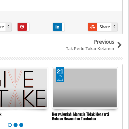
re
Share
0
0
Previous
Tak Perlu Tukar Kelamin
21
05
2012
2
k
Bersyukurlah, Manusia Tidak Mengerti
Anti
Bahasa Hewan dan Tumbuhan