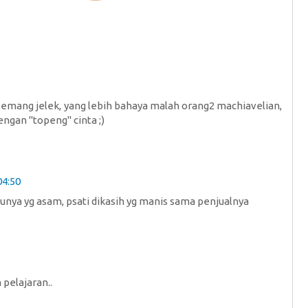
mang jelek, yang lebih bahaya malah orang2 machiavelian,
an "topeng" cinta ;)
04:50
maunya yg asam, psati dikasih yg manis sama penjualnya
pelajaran..