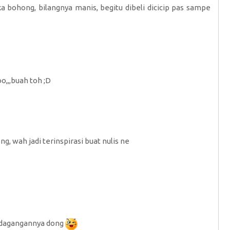
 bohong, bilangnya manis, begitu dibeli dicicip pas sampe
,buah toh ;D
g, wah jadi terinspirasi buat nulis ne
li dagangannya dong