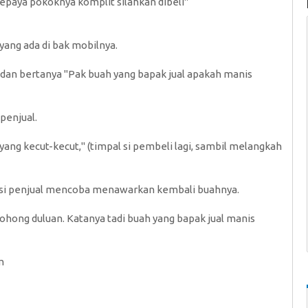
paya pokoknya komplit silahkan dibeli"
ang ada di bak mobilnya.
dan bertanya "Pak buah yang bapak jual apakah manis
 penjual.
ah yang kecut-kecut," (timpal si pembeli lagi, sambil melangkah
t" si penjual mencoba menawarkan kembali buahnya.
bohong duluan. Katanya tadi buah yang bapak jual manis
m