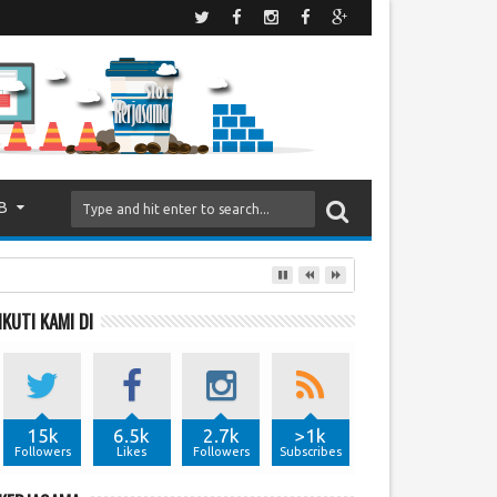
B
IKUTI KAMI DI
15k
6.5k
2.7k
>1k
Followers
Likes
Followers
Subscribes