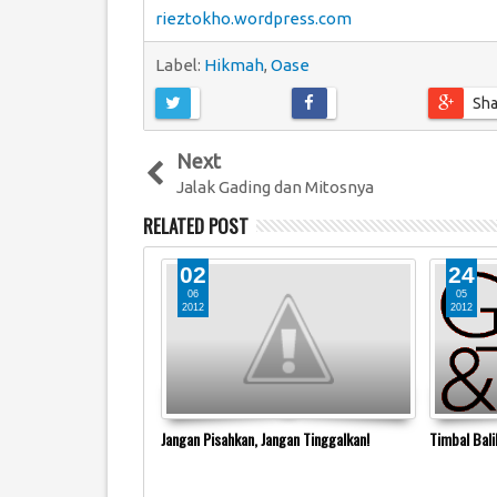
rieztokho.wordpress.com
Label:
Hikmah
,
Oase
Sha
Next
Jalak Gading dan Mitosnya
RELATED POST
02
24
06
05
2012
2012
al Kecil
Jangan Pisahkan, Jangan Tinggalkan!
Timbal Bali