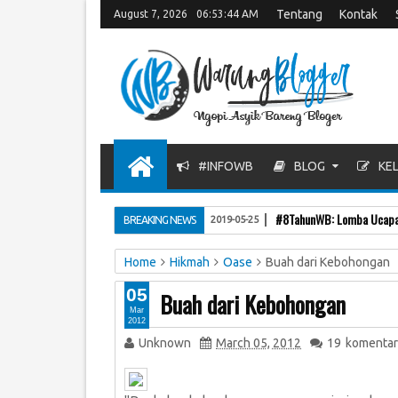
Tentang
Kontak
August 7, 2026
06:53:45 AM
#INFOWB
BLOG
KEL
#8TahunWB: Lomba Ucapan
BREAKING NEWS
2019-05-25
Home
Hikmah
Oase
Buah dari Kebohongan
05
Buah dari Kebohongan
Mar
2012
Unknown
March 05, 2012
19
komentar