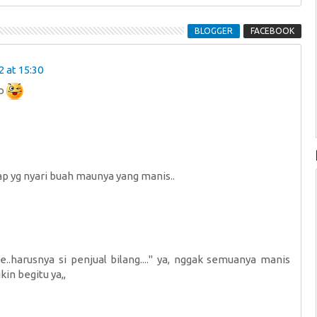
BLOGGER
FACEBOOK
 at 15:30
ho
p yg nyari buah maunya yang manis..
..harusnya si penjual bilang...." ya, nggak semuanya manis
kin begitu ya,,