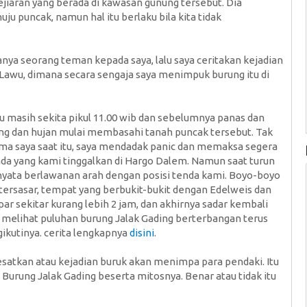
jiaran yang berada di kawasan gunung tersebut. Dia
u puncak, namun hal itu berlaku bila kita tidak
 Tanya seorang teman kepada saya, lalu saya ceritakan kejadian
awu, dimana secara sengaja saya menimpuk burung itu di
itu masih sekita pikul 11.00 wib dan sebelumnya panas dan
ng dan hujan mulai membasahi tanah puncak tersebut. Tak
ma saya saat itu, saya mendadak panic dan memaksa segera
da yang kami tinggalkan di Hargo Dalem. Namun saat turun
rnyata berlawanan arah dengan posisi tenda kami. Boyo-boyo
ersasar, tempat yang berbukit-bukit dengan Edelweis dan
ar sekitar kurang lebih 2 jam, dan akhirnya sadar kembali
h melihat puluhan burung Jalak Gading berterbangan terus
kutinya. cerita lengkapnya
disini
.
yesatkan atau kejadian buruk akan menimpa para pendaki. Itu
Burung Jalak Gading beserta mitosnya. Benar atau tidak itu