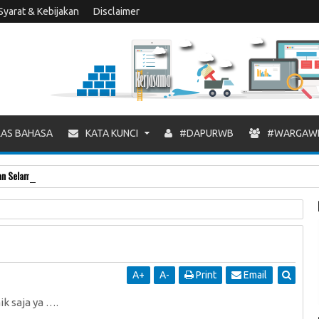
Syarat & Kebijakan
Disclaimer
AS BAHASA
KATA KUNCI
#DAPURWB
#WARGAW
 Selamat Ulang Tahun ke-8 Warung Blogger
A
+
A
-
Print
Email
k saja ya ….