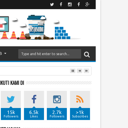
B
IKUTI KAMI DI
15k
6.5k
2.7k
>1k
Followers
Likes
Followers
Subscribes