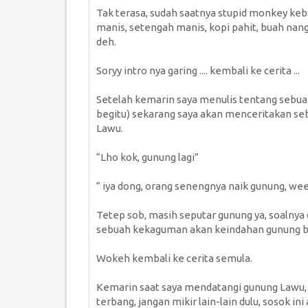
Tak terasa, sudah saatnya stupid monkey keba
manis, setengah manis, kopi pahit, buah nang
deh.
Soryy intro nya garing .... kembali ke cerita ...
Setelah kemarin saya menulis tentang sebuah 
begitu) sekarang saya akan menceritakan seb
Lawu.
“Lho kok, gunung lagi”
“ iya dong, orang senengnya naik gunung, wee
Tetep sob, masih seputar gunung ya, soalnya d
sebuah kekaguman akan keindahan gunung be
Wokeh kembali ke cerita semula.
Kemarin saat saya mendatangi gunung Lawu, 
terbang, jangan mikir lain-lain dulu, sosok in