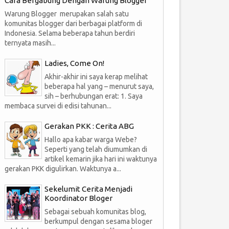
Cara Bergabung Dengan Warung Blogger
Warung Blogger merupakan salah satu
komunitas blogger dari berbagai platform di
Indonesia. Selama beberapa tahun berdiri
ternyata masih...
Ladies, Come On!
Akhir-akhir ini saya kerap melihat
beberapa hal yang – menurut saya,
sih – berhubungan erat: 1. Saya
membaca survei di edisi tahunan...
Gerakan PKK : Cerita ABG
Hallo apa kabar warga Webe?
Seperti yang telah diumumkan di
artikel kemarin jika hari ini waktunya
gerakan PKK digulirkan. Waktunya a...
Sekelumit Cerita Menjadi
Koordinator Bloger
Sebagai sebuah komunitas blog,
berkumpul dengan sesama bloger