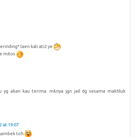
inding* laen kali ati2 ye
me mitos
tu yg akan kau terima. mknya jgn jail dg sesama makhluk
 at 19:07
ngambek toh