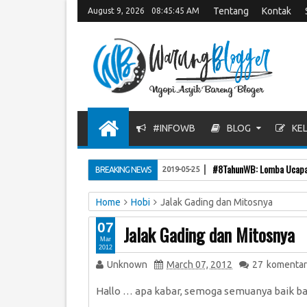
Tentang
Kontak
August 9, 2026
08:45:45 AM
#INFOWB
BLOG
KEL
#8TahunWB: Lomba Ucapan
BREAKING NEWS
2019-05-25
Home
Hobi
Jalak Gading dan Mitosnya
07
Jalak Gading dan Mitosnya
Mar
2012
Unknown
March 07, 2012
27
komentar
Hallo … apa kabar, semoga semuanya baik bai