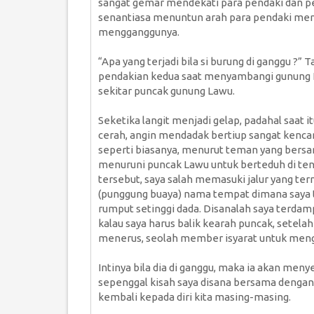
sangat gemar mendekati para pendaki dan pe
senantiasa menuntun arah para pendaki menuj
mengganggunya.
“Apa yang terjadi bila si burung di ganggu ?”
pendakian kedua saat menyambangi gunung L
sekitar puncak gunung Lawu.
Seketika langit menjadi gelap, padahal saat 
cerah, angin mendadak bertiup sangat kenca
seperti biasanya, menurut teman yang bersa
menuruni puncak Lawu untuk berteduh di ten
tersebut, saya salah memasuki jalur yang te
(punggung buaya) nama tempat dimana saya t
rumput setinggi dada. Disanalah saya terdamp
kalau saya harus balik kearah puncak, setela
menerus, seolah member isyarat untuk mengi
Intinya bila dia di ganggu, maka ia akan men
sepenggal kisah saya disana bersama dengan 
kembali kepada diri kita masing-masing.