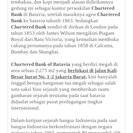
tembakau, dan kopi menjadi alasan didirikannya
gedung ini sebagai kantor perwakilan
Chartered
Bank
di Batavia, setelah masuknya agen
Chartered
Bank
ke batavia tahunb 1863. Sedangkan
Chartered Bank
sendiri di dirikan di London pada
tahun 1853 oleh James Wilson mengikuti Piagam
Royal dari Ratu Victoria; yang kemudian membuka
cabang pertamanya pada tahun 1858 di Calcutta,
Bombay dan Shanghai.
Chartered Bank of Batavia
yang berdiri megah di
area seluas 2.275 m2 yang
berlokasi di jalan Kali
Besar barat No. 1-2 jakarta Barat,
kini hanyalah
tinggal berupa bangunan tua megah sebagai salah
satu saksi bisu sejarah yang memberikan suatu
gambaran sejarah terutama pada saat batavia
didaulat sebagai pusat perdagangan tingkat
internasional.
Dalam kutipan sejarah bangsa Indonesia pada saat
bangsa Indonesia berkonfrontasi dengan negara
malaysia tahun 1965, pemerintah RI mengambil alih